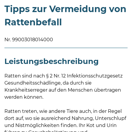
Tipps zur Vermeidung von
Rattenbefall
Nr. 99003018014000
08
-
Leistungsbeschreibung
12
Uhr
und
Ratten sind nach § 2 Nr. 12 Infektionsschutzgesetz
14
Gesundheitsschädlinge, da durch sie
-
Krankheitserreger auf den Menschen übertragen
18
werden können.
Uhr
Ratten treten, wie andere Tiere auch, in der Regel
sowie
dort auf, wo sie ausreichend Nahrung, Unterschlupf
außerhalb
und Nistmöglichkeiten finden. Ihr Kot und Urin
der