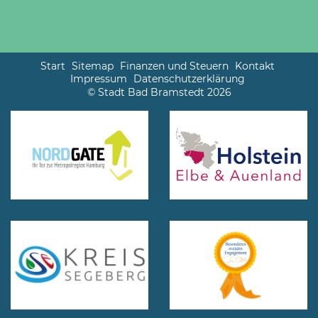
Start
Sitemap
Finanzen und Steuern
Kontakt
Impressum
Datenschutzerklärung
© Stadt Bad Bramstedt 2026