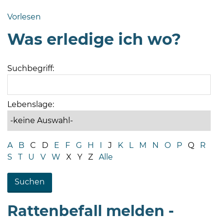
Bramstedt
Vorlesen
Bleeck 15-
Was erledige ich wo?
19
24576 Bad
Bramstedt
Suchbegriff:
04192-
506-
0
Lebenslage:
zentrale@badbramstedt.de
Mo,
Di,
A
B
C
D
E
F
G
H
I
J
K
L
M
N
O
P
Q
R
Fr
S
T
U
V
W
X
Y
Z
Alle
08
-
12
Uhr
Rattenbefall melden -
Do