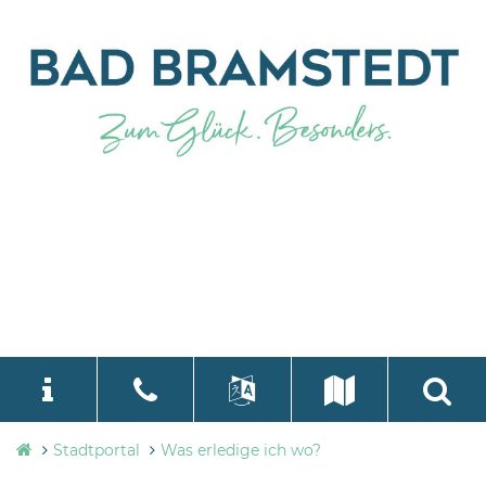
Stadtverwaltung
Stadtportal
Was erledige ich wo?
language
Select Language
▼
Bad