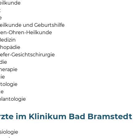
ilkunde
t
e
eilkunde und Geburtshilfe
sen-Ohren-Heilkunde
edizin
thopädie
fer-Gesichtschirurgie
die
herapie
ie
ologie
te
lantologie
zte im Klinikum Bad Bramstedt
iologie