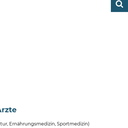
http
finden
bramst
rzte
tur, Ernährungsmedizin, Sportmedizin)