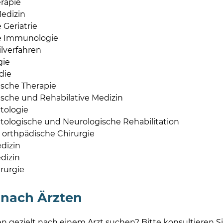
rapie
edizin
 Geriatrie
he Immunologie
lverfahren
gie
die
ische Therapie
ische und Rehabilative Medizin
ologie
ologische und Neurologische Rehabilitation
e orthpädische Chirurgie
dizin
dizin
irurgie
 nach Ärzten
n gezielt nach einem Arzt suchen? Bitte konsultieren S