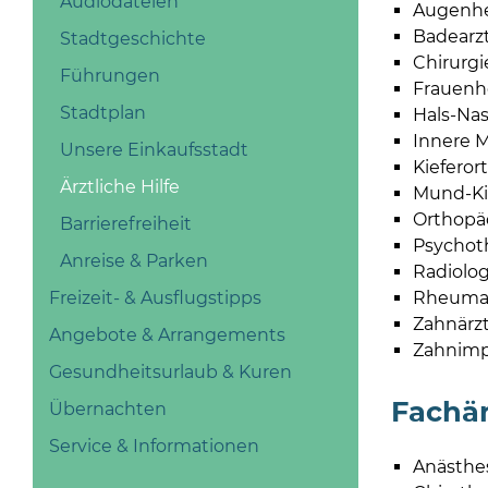
Audiodateien
Augenhe
Badearz
Stadtgeschichte
Chirurgi
Führungen
Frauenh
Stadtplan
Hals-Na
Innere M
Unsere Einkaufsstadt
Kieferor
Ärztliche Hilfe
Mund-Kie
Orthopä
Barrierefreiheit
Psychot
Anreise & Parken
Radiolog
Rheumat
Freizeit- & Ausflugstipps
Zahnärz
Angebote & Arrangements
Zahnimp
Gesundheitsurlaub & Kuren
Fachär
Übernachten
Service & Informationen
Anästhes