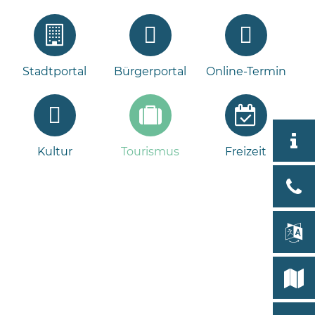
Stadtportal
Bürgerportal
Online-Termin
Aktuell
Kultur
Tourismus
Freizeit
Tour
Bad
Bram
lan
Select
Bleeck 
19
Stadtp
24576 
Bramst