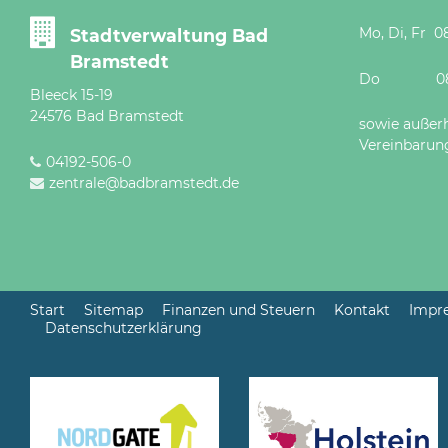
Mo, Di, Fr 08
Stadtverwaltung Bad
Bramstedt
Do 08 - 12
Bleeck 15-19
24576 Bad Bramstedt
sowie außer
Vereinbarun
04192-506-0
zentrale@badbramstedt.de
Start
Sitemap
Finanzen und Steuern
Kontakt
Impr
Datenschutzerklärung