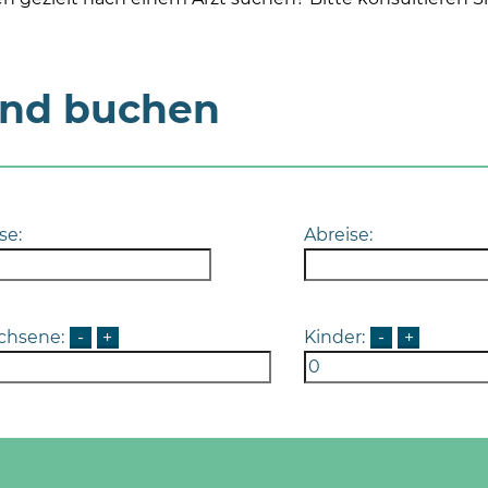
und buchen
se:
Abreise:
chsene:
-
+
Kinder:
-
+