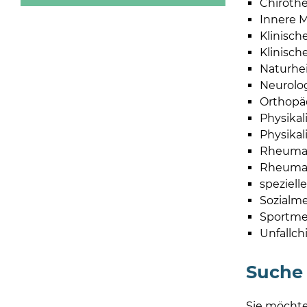
Chirothe
Innere M
Klinische
Klinisc
Naturhei
Neurolo
Orthopä
Physikal
Physikal
Rheumat
Rheumat
speziell
Sozialme
Sportme
Unfallch
Suche
Sie möchte