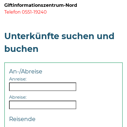
Giftinformationszentrum-Nord
Telefon 0551-19240
Unterkünfte suchen und
08
buchen
-
12
Uhr
An-/Abreise
und
14
Anreise:
-
18
Abreise:
Uhr
sowie
außerhalb
Reisende
der