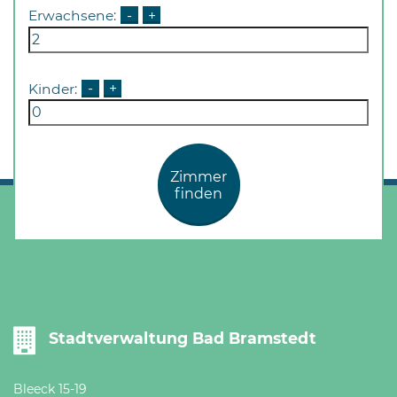
Öffnungszeiten
Erwachsene:
-
+
nach
Vereinbarung.
Kinder:
-
+
Zimmer
finden
Stadtverwaltung Bad Bramstedt
Bleeck 15-19