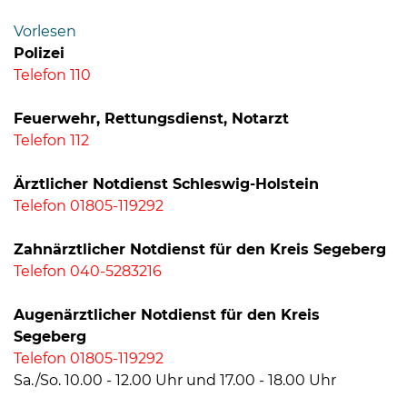
Bramstedt
Vorlesen
Bleeck 15-
Polizei
19
Telefon 110
24576 Bad
Bramstedt
Feuerwehr, Rettungsdienst, Notarzt
Telefon 112
04192-
506-
Ärztlicher Notdienst Schleswig-Holstein
0
Telefon 01805-119292
zentrale@badbramstedt.de
Mo,
Zahnärztlicher Notdienst für den Kreis Segeberg
Di,
Telefon 040-5283216
Fr
08
Augenärztlicher Notdienst für den Kreis
-
Segeberg
12
Telefon 01805-119292
Uhr
Sa./So. 10.00 - 12.00 Uhr und 17.00 - 18.00 Uhr
Do