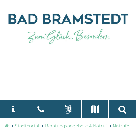
Stadtverwaltung
Stadtportal
Beratungsangebote & Notruf
Notrufe
language
Select Language
▼
Bad