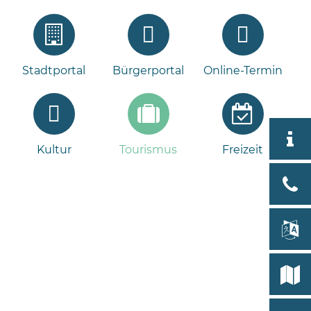
Stadtportal
Bürgerportal
Online-Termin
Aktuell
Kultur
Tourismus
Freizeit
Tour
Bad
Bram
lan
Select
Bleeck 
19
Stadtp
24576 
Bramst