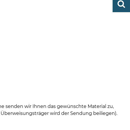
http
finden
bramst
rne senden wir Ihnen das gewünschte Material zu,
 Überweisungsträger wird der Sendung beiliegen).