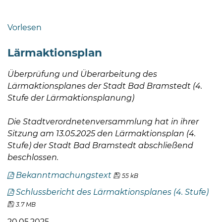
Bramstedt
Bleeck 15-
Vorlesen
19
24576 Bad
Lärmaktionsplan
Bramstedt
Überprüfung und Überarbeitung des
04192-
Lärmaktionsplanes der Stadt Bad Bramstedt (4.
506-
Stufe der Lärmaktionsplanung)
0
zentrale@badbramstedt.de
Die Stadtverordnetenversammlung hat in ihrer
Mo,
Sitzung am 13.05.2025 den Lärmaktionsplan (4.
Di,
Stufe) der Stadt Bad Bramstedt abschließend
Fr
beschlossen.
08
-
Bekanntmachungstext
55 kB
12
Schlussbericht des Lärmaktionsplanes (4. Stufe)
Uhr
3.7 MB
Do
20.05.2025