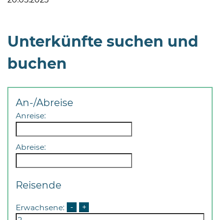
Unterkünfte suchen und
buchen
08
-
12
An-/Abreise
Uhr
Anreise:
und
14
Abreise:
-
18
Uhr
Reisende
sowie
außerhalb
Erwachsene:
-
+
der