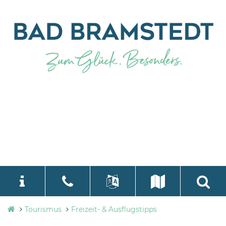
Tourismusbüro
Tourismus
Freizeit- & Ausflugstipps
language
Select Language
▼
Bad