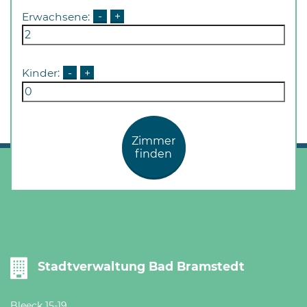
Erwachsene:
-
+
Kinder:
-
+
Zimmer
finden
Stadtverwaltung Bad Bramstedt
Bleeck 15-19