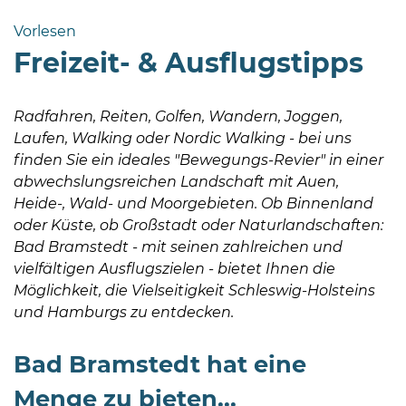
Bramstedt
Vorlesen
Bleeck 15-
Freizeit- & Ausflugstipps
19
24576 Bad
Bramstedt
Radfahren, Reiten, Golfen, Wandern, Joggen,
Laufen, Walking oder Nordic Walking - bei uns
http://www.bad-
finden Sie ein ideales "Bewegungs-Revier" in einer
bramstedt.de
abwechslungsreichen Landschaft mit Auen,
Heide-, Wald- und Moorgebieten. Ob Binnenland
oder Küste, ob Großstadt oder Naturlandschaften:
Bad Bramstedt - mit seinen zahlreichen und
vielfältigen Ausflugszielen - bietet Ihnen die
Möglichkeit, die Vielseitigkeit Schleswig-Holsteins
und Hamburgs zu entdecken.
Bad Bramstedt hat eine
Menge zu bieten...