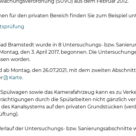
rwachungsverordnung (SÜVO) aus dem Februar 2012.
en für den privaten Bereich finden Sie zum Beispiel unt
itsprüfung
Bad Bramstedt wurde in 8 Untersuchungs- bzw. Sanierun
ontag, den 3. April 2017, begonnen. Die Untersuchunge
ssen worden.
rd ab Montag, den 26.07.2021, mit dem zweiten Absch
er
Karte
.
 Spülwagen sowie das Kamerafahrzeug kann es zu Ver
trächtigungen durch die Spülarbeiten nicht gänzlich v
 des Kanalsystems auf den privaten Grundstücken (ve
üftung).
erlauf der Untersuchungs- bzw. Sanierungsabschnitte we