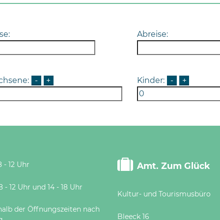
se:
Abreise:
chsene:
-
+
Kinder:
-
+
 - 12 Uhr
Amt. Zum Glück
 Uhr und 14 - 18 Uhr
Kultur- und Tourismusbüro
halb der Öffnungszeiten nach
Bleeck 16
g.