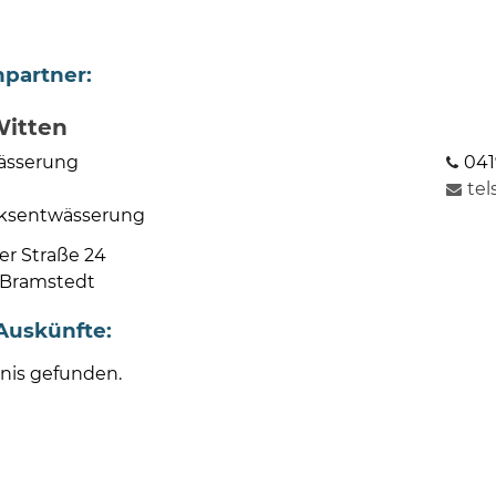
partner:
Witten
ässerung
041
te
ksentwässerung
er Straße 24
 Bramstedt
Auskünfte:
nis gefunden.