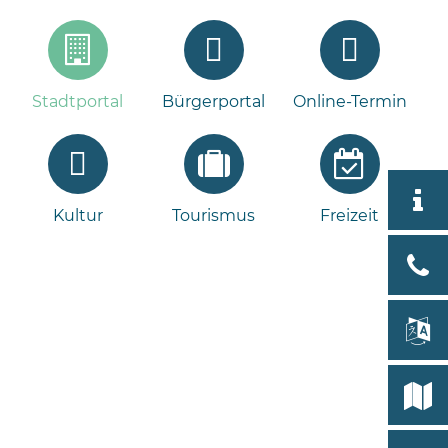
Stadtportal
Bürgerportal
Online-Termin
Aktuell
Kultur
Tourismus
Freizeit
Stad
Bad
Bram
lan
Select
Bleeck 
19
Stadtp
24576 
Bramst