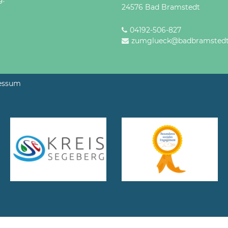
24576 Bad Bramstedt
04192-506-827
zumglueck@badbramstedt
essum