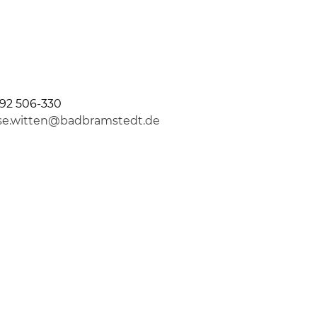
92 506-330
lse.witten@badbramstedt.de