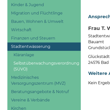
Kinder & Jugend
Migration und Flüchtlinge
Ansprech
Bauen, Wohnen & Umwelt
Frau T. 
Wirtschaft
Stadtentw
Finanzen und Steuern
Bauamt
Stadtentwässerung
Grundstüc
Kläranlage
Glückstädt
24576 Bad
Selbstüberwachungsverordnung
(SÜVO)
Weitere 
Medizinisches
Kein Ergeb
Versorgungszentrum (MVZ)
Beratungsangebote & Notruf
Vereine & Verbände
Kirchen