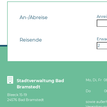
Anrei
An-/Abreise
Erwa
Reisende
Mo, Di, Fr 08
Stadtverwaltung Bad
Bramstedt
Do 08 - 12
Bleeck 15-19
24576 Bad Bramstedt
sowie außer
Vereinbarun