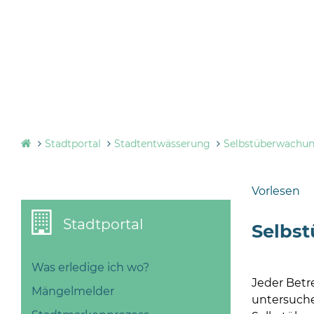
Stadtportal
Stadtentwässerung
Selbstüberwachu
Vorlesen
Stadtportal
Selbs
Was erledige ich wo?
Jeder Betre
Mängelmelder
untersuche