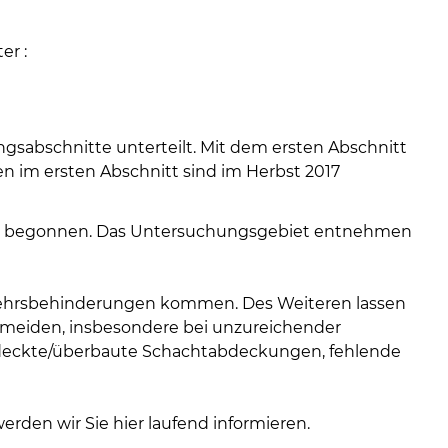
08
-
12
er :
Uhr
und
14
-
gsabschnitte unterteilt. Mit dem ersten Abschnitt
18
n im ersten Abschnitt sind im Herbst 2017
Uhr
sowie
nitt begonnen. Das Untersuchungsgebiet entnehmen
außerh
der
Öffnun
kehrsbehinderungen kommen. Des Weiteren lassen
nach
ermeiden, insbesondere bei unzureichender
Verein
rdeckte/überbaute Schachtabdeckungen, fehlende
rden wir Sie hier laufend informieren.