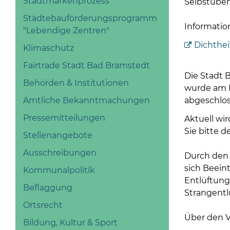
Stadtmarkenprozess
Selbstübe
Städtebauförderungsprogramm
Information
"Lebendige Zentren"
Dichthe
Klimaschutz
Fairtrade Stadt Bad Bramstedt
Die Stadt 
Behörden & Institutionen
wurde am M
abgeschlo
Amtliche Bekanntmachungen
Pressemitteilungen
Aktuell wi
Sie bitte d
Stellenangebote
Ausschreibungen
Durch den
sich Beein
Kommunalpolitik
Entlüftung
Beflaggung
Strangentl
Ortsrecht
Über den V
Bildung, Kultur & Sport