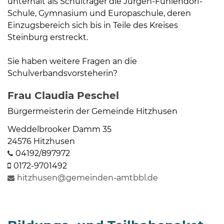
unterhält als Schulträger die Jürgen-Fuhlendorf-
Schule, Gymnasium und Europaschule, deren
Einzugsbereich sich bis in Teile des Kreises
Steinburg erstreckt.
Sie haben weitere Fragen an die
Schulverbandsvorsteherin?
08
-
Frau Claudia Peschel
12
Bürgermeisterin der Gemeinde Hitzhusen
Uhr
und
Weddelbrooker Damm 35
14
24576 Hitzhusen
-
04192/897972
18
0172-9701492
Uhr
hitzhusen@gemeinden-amtbbl.de
sowie
außerhalb
der