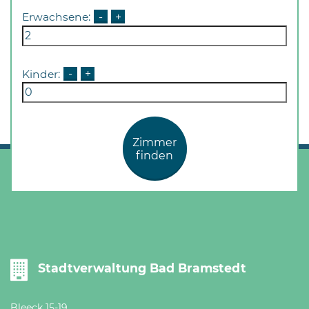
Erwachsene:
-
+
Kinder:
-
+
Zimmer
finden
Stadtverwaltung Bad Bramstedt
Bleeck 15-19