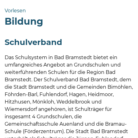
Bramstedt
Vorlesen
Bleeck 15-
Bildung
19
24576 Bad
Bramstedt
Schulverband
04192-
506-
Das Schulsystem in Bad Bramstedt bietet ein
0
umfangreiches Angebot an Grundschulen und
zentrale@badbramstedt.de
weiterführenden Schulen für die Region Bad
Mo,
Bramstedt. Der Schulverband Bad Bramstedt, dem
Di,
die Stadt Bramstedt und die Gemeinden Bimöhlen,
Fr
Föhrden-Barl, Fuhlendorf, Hagen, Heidmoor,
08
Hitzhusen, Mönkloh, Weddelbrook und
-
Wiemersdorf angehören, ist Schulträger für
12
insgesamt 4 Grundschulen, die
Uhr
Gemeinschaftsschule Auenland und die Bramau-
Schule (Förderzentrum). Die Stadt Bad Bramstedt
Do