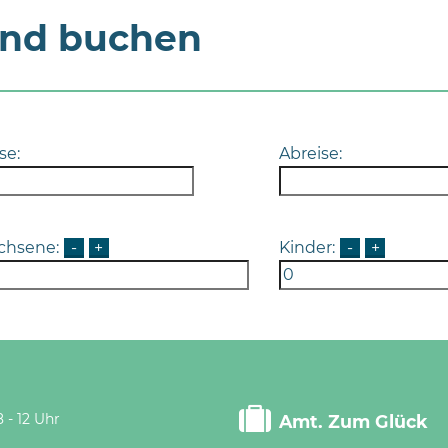
und buchen
se:
Abreise:
chsene:
-
+
Kinder:
-
+
 - 12 Uhr
Amt. Zum Glück