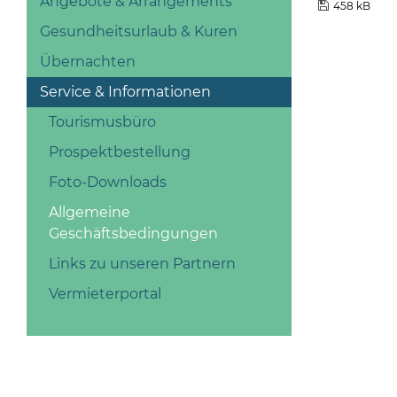
Angebote & Arrangements
458 kB
Gesundheitsurlaub & Kuren
Übernachten
Service & Informationen
Tourismusbüro
Prospektbestellung
Foto-Downloads
Allgemeine
Geschäftsbedingungen
Links zu unseren Partnern
Vermieterportal