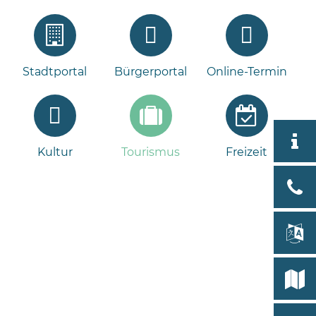
Stadtportal
Bürgerportal
Online-Termin
Aktuell
Kultur
Tourismus
Freizeit
Tour
Bad
Bram
lan
Select
Bleeck 
19
Stadtp
24576 
Bramst