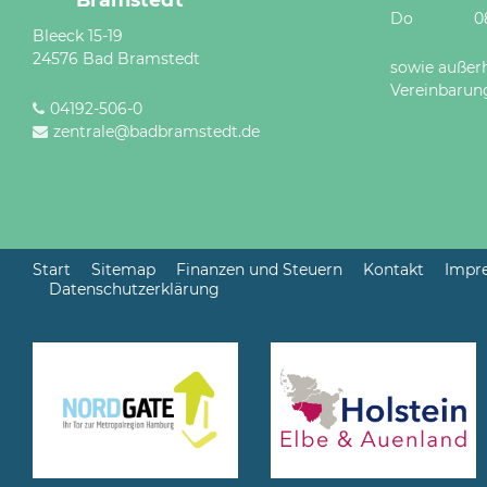
Do 08 - 12
Bleeck 15-19
24576 Bad Bramstedt
sowie außer
Vereinbarun
04192-506-0
zentrale@badbramstedt.de
Start
Sitemap
Finanzen und Steuern
Kontakt
Impr
Datenschutzerklärung