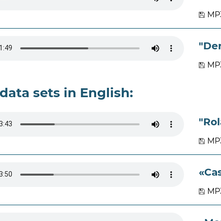
MP3
"De
MP3
data sets in English:
"Rol
MP3
«Cas
MP3