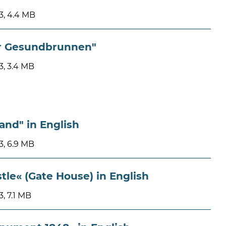
, 4.4 MB
r Gesundbrunnen"
, 3.4 MB
and" in English
, 6.9 MB
tle« (Gate House) in English
, 7.1 MB