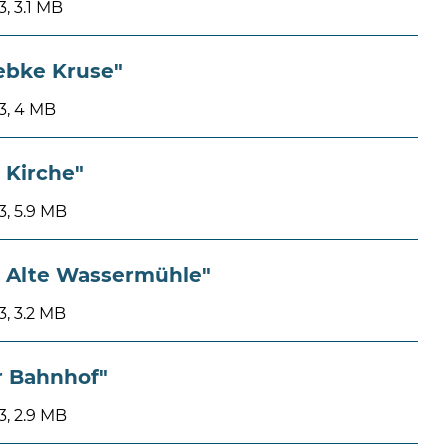
, 3.1 MB
ebke Kruse"
3, 4 MB
 Kirche"
, 5.9 MB
e Alte Wassermühle"
, 3.2 MB
r Bahnhof"
, 2.9 MB