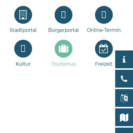
Stadtportal
Bürgerportal
Online-Termin
Aktuell
Kultur
Tourismus
Freizeit
Tour
Bad
Bram
lan
Select
Bleeck 
19
Stadtp
24576 
Bramst