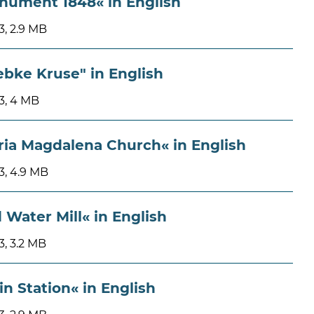
nument 1848« in English
, 2.9 MB
bke Kruse" in English
3, 4 MB
ria Magdalena Church« in English
, 4.9 MB
 Water Mill« in English
, 3.2 MB
in Station« in English