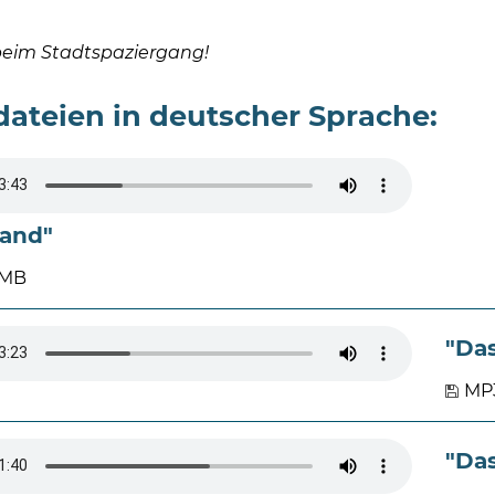
beim Stadtspaziergang!
ateien in deutscher Sprache:
land"
 MB
"Das
MP3
"Da