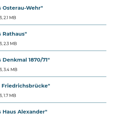
s Osterau-Wehr"
, 2.1 MB
s Rathaus"
, 2.3 MB
s Denkmal 1870/71"
, 3.4 MB
 Friedrichsbrücke"
, 1.7 MB
s Haus Alexander"