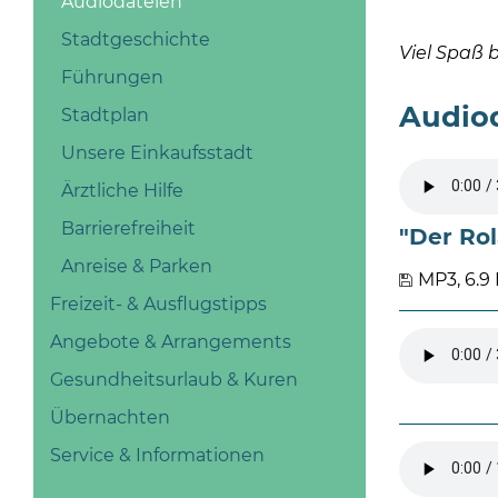
Audiodateien
Stadtgeschichte
Viel Spaß 
Führungen
Audiod
Stadtplan
Unsere Einkaufsstadt
Ärztliche Hilfe
Barrierefreiheit
"Der Ro
Anreise & Parken
MP3, 6.9
Freizeit- & Ausflugstipps
Angebote & Arrangements
Gesundheitsurlaub & Kuren
Übernachten
Service & Informationen