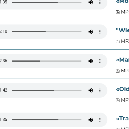
«Mo
MP3
"Wie
MP
«Ma
MP3
«Old
MP3
«Tra