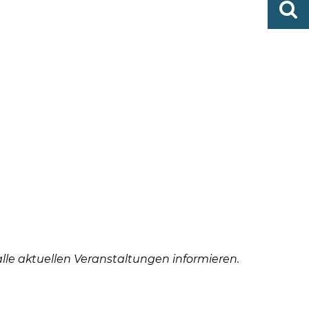
http
finden
bramst
lle aktuellen Veranstaltungen informieren.