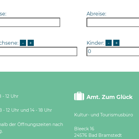
se:
Abreise:
chsene:
-
+
Kinder:
-
+
 - 12 Uhr
Amt. Zum Glück
 Uhr und 14 - 18 Uhr
Kultur- und Tourismusbüro
halb der Öffnungszeiten nach
Bleeck 16
g.
24576 Bad Bramstedt