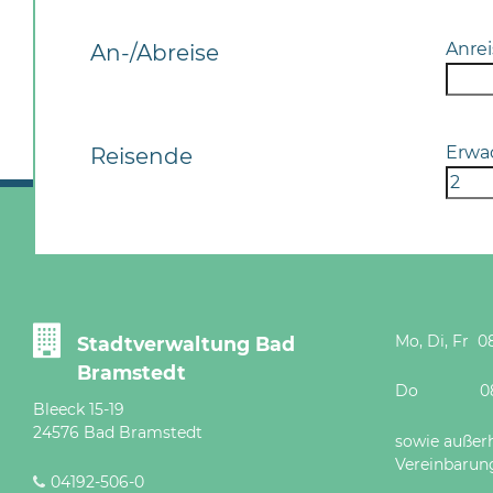
Anrei
An-/Abreise
Erwa
Reisende
Mo, Di, Fr 08
Stadtverwaltung Bad
Bramstedt
Do 08 - 12
Bleeck 15-19
24576 Bad Bramstedt
sowie außer
Vereinbarun
04192-506-0