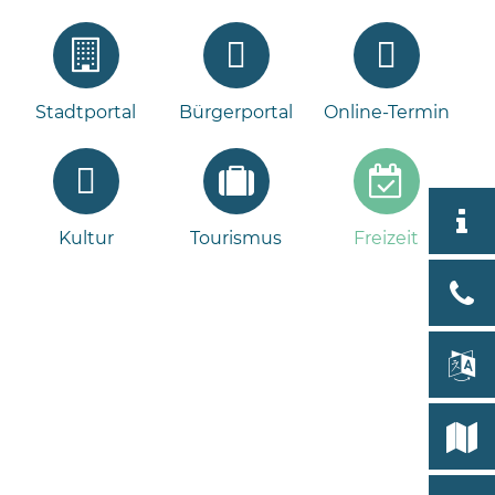
Stadtportal
Bürgerportal
Online-Termin
Aktuell
Kultur
Tourismus
Freizeit
Tour
Bad
Bram
lan
Select
Bleeck 
19
Stadtp
24576 
Bramst