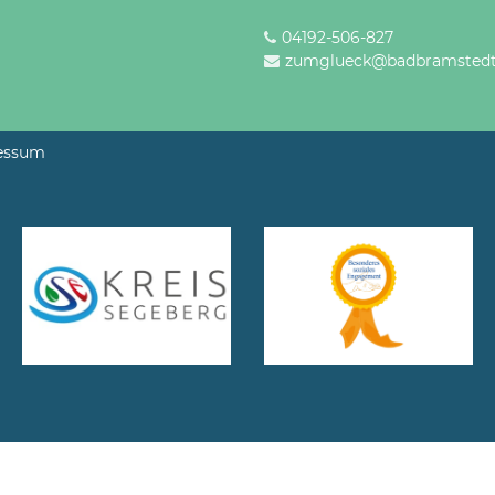
04192-506-827
zumglueck@badbramstedt
essum