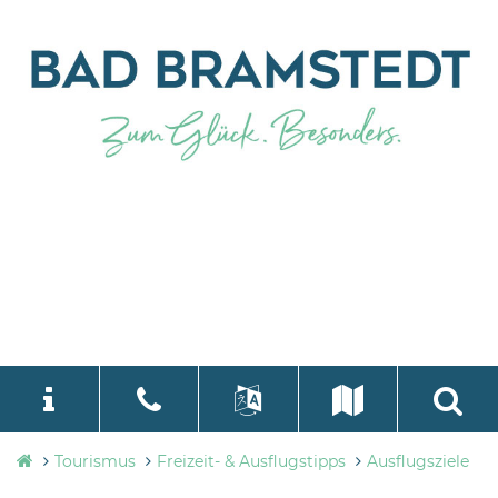
Tourismusbüro
Tourismus
Freizeit- & Ausflugstipps
Ausflugsziele
language
Select Language
▼
Bad