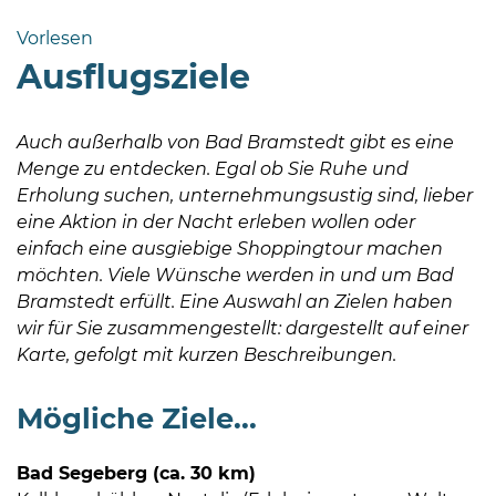
Bramstedt
Vorlesen
Bleeck 15-
Ausflugsziele
19
24576 Bad
Bramstedt
Auch außerhalb von Bad Bramstedt gibt es eine
Menge zu entdecken. Egal ob Sie Ruhe und
http://www.bad-
Erholung suchen, unternehmungsustig sind, lieber
bramstedt.de
eine Aktion in der Nacht erleben wollen oder
einfach eine ausgiebige Shoppingtour machen
möchten. Viele Wünsche werden in und um Bad
Bramstedt erfüllt. Eine Auswahl an Zielen haben
wir für Sie zusammengestellt: dargestellt auf einer
Karte, gefolgt mit kurzen Beschreibungen.
Mögliche Ziele...
Bad Segeberg (ca. 30 km)