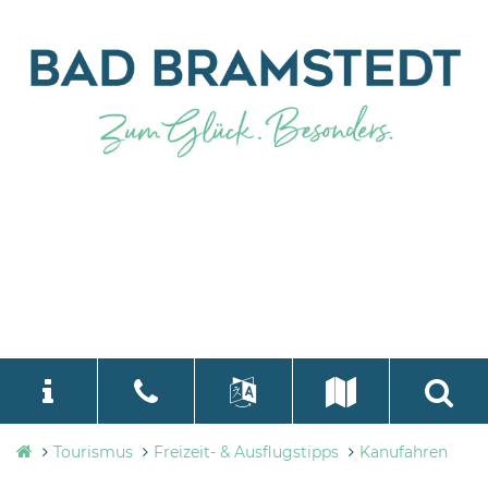
Tourismusbüro
Tourismus
Freizeit- & Ausflugstipps
Kanufahren
language
Select Language
▼
Bad