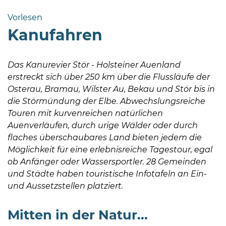
Bramstedt
Vorlesen
Bleeck 15-
Kanufahren
19
24576 Bad
Bramstedt
Das Kanurevier Stör - Holsteiner Auenland
erstreckt sich über 250 km über die Flussläufe der
http://www.bad-
Osterau, Bramau, Wilster Au, Bekau und Stör bis in
bramstedt.de
die Störmündung der Elbe. Abwechslungsreiche
Touren mit kurvenreichen natürlichen
Auenverläufen, durch urige Wälder oder durch
flaches überschaubares Land bieten jedem die
Möglichkeit für eine erlebnisreiche Tagestour, egal
ob Anfänger oder Wassersportler. 28 Gemeinden
und Städte haben touristische Infotafeln an Ein-
und Aussetzstellen platziert.
Mitten in der Natur...