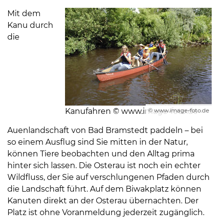
Mit dem
Kanu durch
die
Kanufahren © www.image-foto.de
© www.image-foto.de
Auenlandschaft von Bad Bramstedt paddeln – bei
so einem Ausflug sind Sie mitten in der Natur,
können Tiere beobachten und den Alltag prima
hinter sich lassen. Die Osterau ist noch ein echter
Wildfluss, der Sie auf verschlungenen Pfaden durch
die Landschaft führt. Auf dem Biwakplatz können
Kanuten direkt an der Osterau übernachten. Der
Platz ist ohne Voranmeldung jederzeit zugänglich.