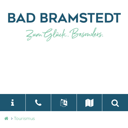
Tourismusbüro
Tourismus
language
Select Language
▼
Bad