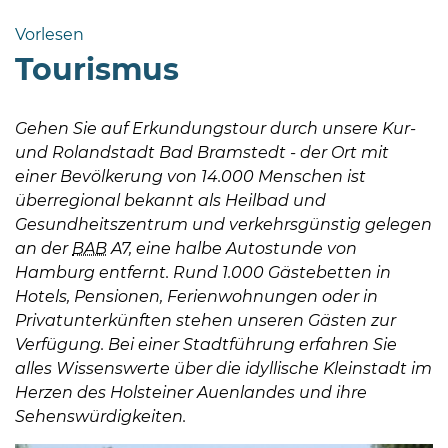
Bramstedt
Vorlesen
Bleeck 15-
Tourismus
19
24576 Bad
Bramstedt
Gehen Sie auf Erkundungstour durch unsere Kur-
und Rolandstadt Bad Bramstedt - der Ort mit
http://www.bad-
einer Bevölkerung von 14.000 Menschen ist
bramstedt.de
überregional bekannt als Heilbad und
Gesundheitszentrum und verkehrsgünstig gelegen
an der
BAB
A7, eine halbe Autostunde von
Hamburg entfernt. Rund 1.000 Gästebetten in
Hotels, Pensionen, Ferienwohnungen oder in
Privatunterkünften stehen unseren Gästen zur
Verfügung. Bei einer Stadtführung erfahren Sie
alles Wissenswerte über die idyllische Kleinstadt im
Herzen des Holsteiner Auenlandes und ihre
Sehenswürdigkeiten.