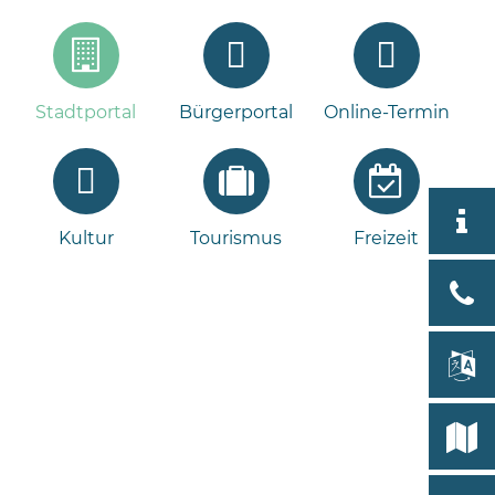
Stadtportal
Bürgerportal
Online-Termin
Aktuell
Kultur
Tourismus
Freizeit
Stad
Bad
Bram
lan
Select
Bleeck 
19
Stadtp
24576 
Bramst