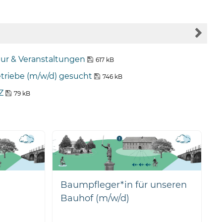
tur & Veranstaltungen
617 kB
triebe (m/w/d) gesucht
746 kB
Z
79 kB
Baumpfleger*in für unseren
Bauhof (m/w/d)