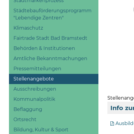
Stadtmarkenprozess
Städtebauförderungsprogramm
"Lebendige Zentren"
Klimaschutz
Fairtrade Stadt Bad Bramstedt
Behörden & Institutionen
Amtliche Bekanntmachungen
Pressemitteilungen
Stellenangebote
Ausschreibungen
Stellenan
Kommunalpolitik
Info zu
Beflaggung
Ortsrecht
Ausbild
Bildung, Kultur & Sport