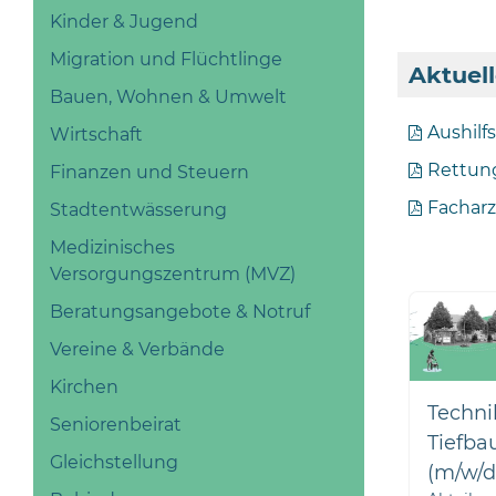
Kinder & Jugend
Migration und Flüchtlinge
Aktuel
Bauen, Wohnen & Umwelt
Aushilf
Wirtschaft
Rettung
Finanzen und Steuern
Facharz
Stadtentwässerung
Medizinisches
Versorgungszentrum (MVZ)
Beratungsangebote & Notruf
Vereine & Verbände
Kirchen
Techni
Seniorenbeirat
Tiefba
Gleichstellung
(m/w/d