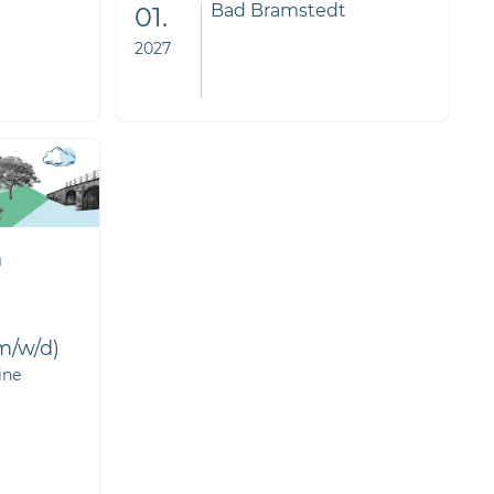
Bad Bramstedt
01.
2027
n
m/w/d)
ine