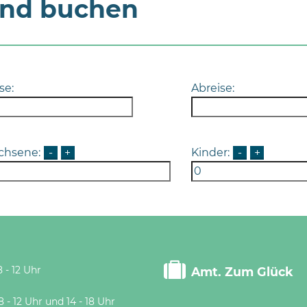
und buchen
se:
Abreise:
chsene:
-
+
Kinder:
-
+
 - 12 Uhr
Amt. Zum Glück
 Uhr und 14 - 18 Uhr