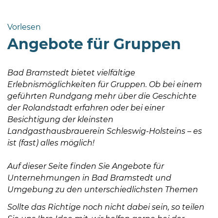
Bramstedt
Bleeck 15-
Vorlesen
19
Angebote für Gruppen
24576 Bad
Bramstedt
Bad Bramstedt bietet vielfältige
http://www.bad-
Erlebnismöglichkeiten für Gruppen. Ob bei einem
bramstedt.de
geführten Rundgang mehr über die Geschichte
der Rolandstadt erfahren oder bei einer
Besichtigung der kleinsten
Landgasthausbrauerein Schleswig-Holsteins – es
ist (fast) alles möglich!
Auf dieser Seite finden Sie Angebote für
Unternehmungen in Bad Bramstedt und
Umgebung zu den unterschiedlichsten Themen
Sollte das Richtige noch nicht dabei sein, so teilen