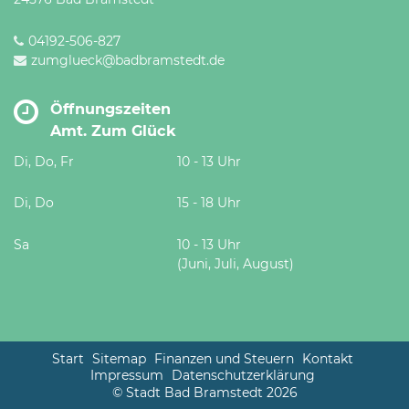
04192-506-827
zumglueck@badbramstedt.de
Öffnungszeiten
Amt. Zum Glück
Di, Do, Fr
10 - 13 Uhr
Di, Do
15 - 18 Uhr
Sa
10 - 13 Uhr
(Juni, Juli, August)
Start
Sitemap
Finanzen und Steuern
Kontakt
Impressum
Datenschutzerklärung
© Stadt Bad Bramstedt 2026