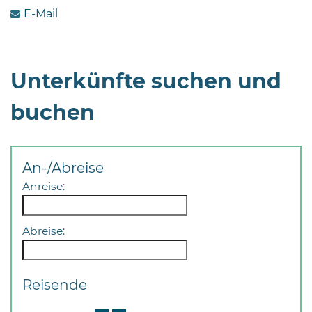
E-Mail
Unterkünfte suchen und
buchen
08
-
12
Uhr
An-/Abreise
und
Anreise:
14
-
18
Abreise:
Uhr
sowie
Reisende
außerhalb
der