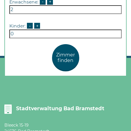
Erwachsene:
-
+
Öffnungszeiten
nach
Vereinbarung.
Kinder:
-
+
Zimmer
finden
Stadtverwaltung Bad Bramstedt
Bleeck 15-19