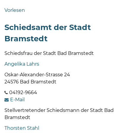
Bramstedt
Vorlesen
Bleeck 15-
19
Schiedsamt der Stadt
24576 Bad
Bramstedt
Bramstedt
04192-
Schiedsfrau der Stadt Bad Bramstedt
506-
0
Angelika Lahrs
zentrale@badbramstedt.de
Oskar-Alexander-Strasse 24
Mo,
24576 Bad Bramstedt
Di,
Fr
04192-9664
08
E-Mail
-
Stellvertretender Schiedsmann der Stadt Bad
12
Bramstedt
Uhr
Thorsten Stahl
Do