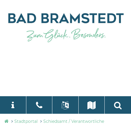
Stadtverwaltung
Stadtportal
Schiedsamt / Verantwortliche
language
Select Language
▼
Bad