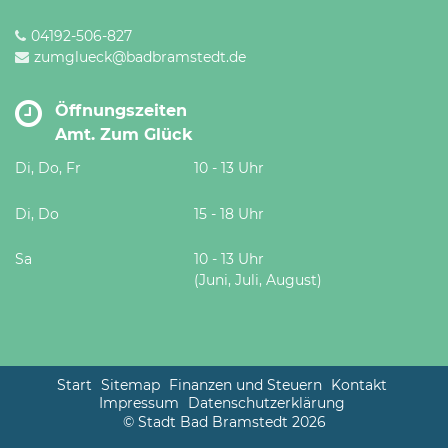
04192-506-827
zumglueck@badbramstedt.de
Öffnungszeiten
Amt. Zum Glück
Di, Do, Fr
10 - 13 Uhr
Di, Do
15 - 18 Uhr
Sa
10 - 13 Uhr
(Juni, Juli, August)
Start
Sitemap
Finanzen und Steuern
Kontakt
Impressum
Datenschutzerklärung
© Stadt Bad Bramstedt 2026