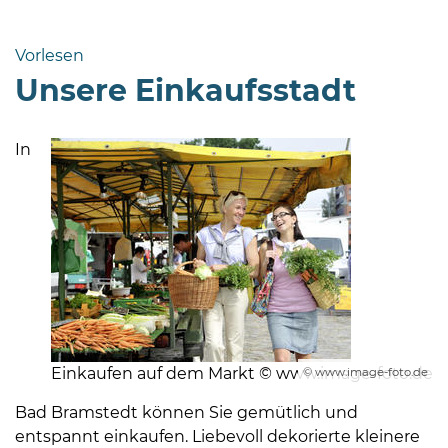
Bramstedt
Bleeck 15-
Vorlesen
19
Unsere Einkaufsstadt
24576 Bad
Bramstedt
In
http://www.bad-
bramstedt.de
Einkaufen auf dem Markt © www.image-foto.de
© www.image-foto.de
Bad Bramstedt können Sie gemütlich und
entspannt einkaufen. Liebevoll dekorierte kleinere