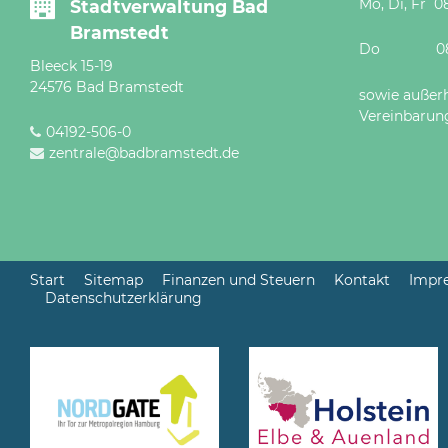
Mo, Di, Fr 08
Stadtverwaltung Bad
Bramstedt
Do 08 - 12
Bleeck 15-19
24576 Bad Bramstedt
sowie außer
Vereinbarun
04192-506-0
zentrale@badbramstedt.de
Start
Sitemap
Finanzen und Steuern
Kontakt
Impr
Datenschutzerklärung