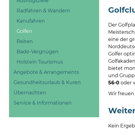
Ausflugsziele
Golfcl
Radfahren & Wandern
Kanufahren
Der Golfpl
Golfen
Meistersch
eine der g
Reiten
Norddeutsc
Bade-Vergnügen
Golfer opt
Golfakadem
Holstein Tourismus
bietet mon
Angebote & Arrangements
und Gruppe
Gesundheitsurlaub & Kuren
56-0
oder 
Übernachten
Wir freuen
Service & Informationen
Weiter
Kein Ergeb