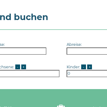
und buchen
se:
Abreise:
chsene:
-
+
Kinder:
-
+