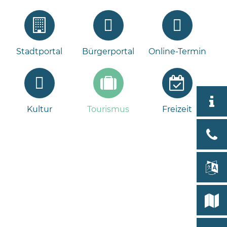
Stadtportal
Bürgerportal
Online-Termin
Aktuell
Kultur
Tourismus
Freizeit
Tour
Bad
Bram
lan
Select
Bleeck 
19
Stadtp
24576 
Bramst