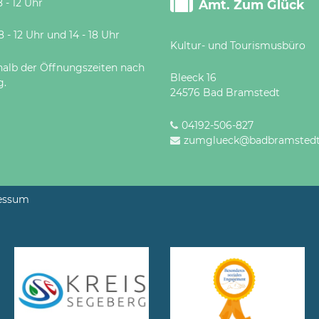
 - 12 Uhr
Amt. Zum Glück
 Uhr und 14 - 18 Uhr
Kultur- und Tourismusbüro
halb der Öffnungszeiten nach
Bleeck 16
g.
24576 Bad Bramstedt
04192-506-827
zumglueck@badbramstedt
essum