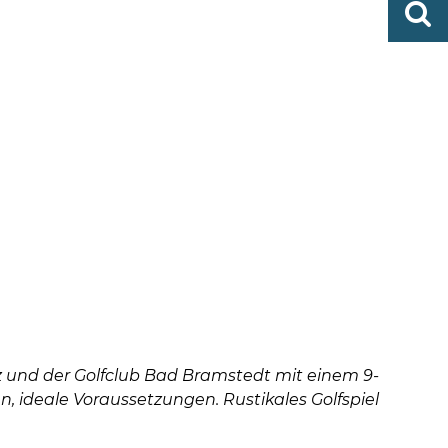
http
finden
bramst
tz und der Golfclub Bad Bramstedt mit einem 9-
n, ideale Voraussetzungen. Rustikales Golfspiel