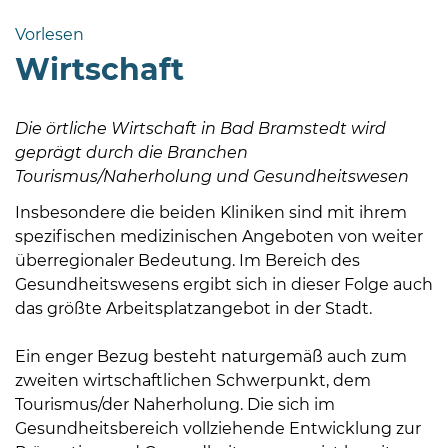
Bramstedt
Vorlesen
Bleeck 15-
Wirtschaft
19
24576 Bad
Bramstedt
Die örtliche Wirtschaft in Bad Bramstedt wird
geprägt durch die Branchen
04192-
Tourismus/Naherholung und Gesundheitswesen
506-
0
Insbesondere die beiden Kliniken sind mit ihrem
zentrale@badbramstedt.de
spezifischen medizinischen Angeboten von weiter
Mo,
überregionaler Bedeutung. Im Bereich des
Di,
Gesundheitswesens ergibt sich in dieser Folge auch
Fr
das größte Arbeitsplatzangebot in der Stadt.
08
-
Ein enger Bezug besteht naturgemäß auch zum
12
zweiten wirtschaftlichen Schwerpunkt, dem
Uhr
Tourismus/der Naherholung. Die sich im
Gesundheitsbereich vollziehende Entwicklung zur
Do