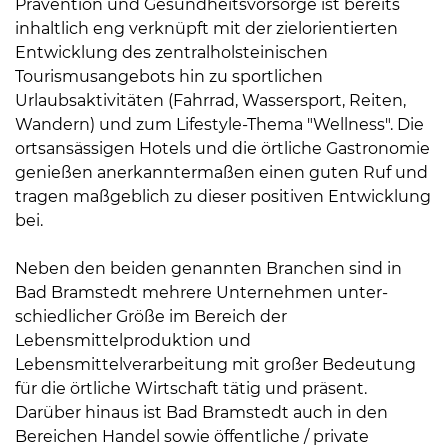
Prävention und Gesundheitsvorsorge ist bereits
inhaltlich eng verknüpft mit der zielorientierten
Entwicklung des zentralholsteinischen
Tourismusangebots hin zu sportlichen
Urlaubsaktivitäten (Fahrrad, Wassersport, Reiten,
Wandern) und zum Lifestyle-Thema "Wellness". Die
ortsansässigen Hotels und die örtliche Gastronomie
08
genießen anerkanntermaßen einen guten Ruf und
-
tragen maßgeblich zu dieser positiven Entwicklung
12
bei.
Uhr
und
Neben den beiden genannten Branchen sind in
14
Bad Bramstedt mehrere Unternehmen unter-
-
schiedlicher Größe im Bereich der
18
Lebensmittelproduktion und
Uhr
Lebensmittelverarbeitung mit großer Bedeutung
sowie
für die örtliche Wirtschaft tätig und präsent.
außerhalb
Darüber hinaus ist Bad Bramstedt auch in den
der
Bereichen Handel sowie öffentliche / private