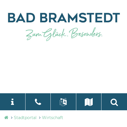
Stadtverwaltung
Stadtportal
Wirtschaft
language
Select Language
▼
Bad