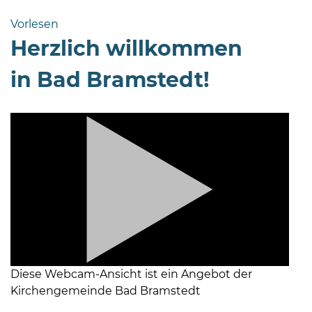
Bramstedt
Vorlesen
Bleeck 15-
Herzlich willkommen
19
24576 Bad
in Bad Bramstedt!
Bramstedt
04192-
506-
0
zentrale@badbramstedt.de
Mo,
Di,
Fr
08
-
12
Diese Webcam-Ansicht ist ein Angebot der
Uhr
Kirchengemeinde Bad Bramstedt
Do