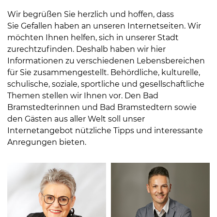
Wir begrüßen Sie herzlich und hoffen, dass
Sie Gefallen haben an unseren Internetseiten. Wir
möchten Ihnen helfen, sich in unserer Stadt
zurechtzufinden. Deshalb haben wir hier
Informationen zu verschiedenen Lebensbereichen
für Sie zusammengestellt. Behördliche, kulturelle,
08
schulische, soziale, sportliche und gesellschaftliche
-
Themen stellen wir Ihnen vor. Den Bad
12
Bramstedterinnen und Bad Bramstedtern sowie
Uhr
den Gästen aus aller Welt soll unser
und
Internetangebot nützliche Tipps und interessante
14
Anregungen bieten.
-
18
Uhr
sowie
außerhalb
der