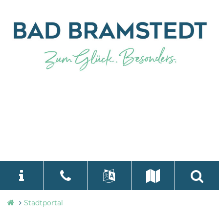
Stadtverwaltung
Stadtportal
language
Select Language
▼
Bad