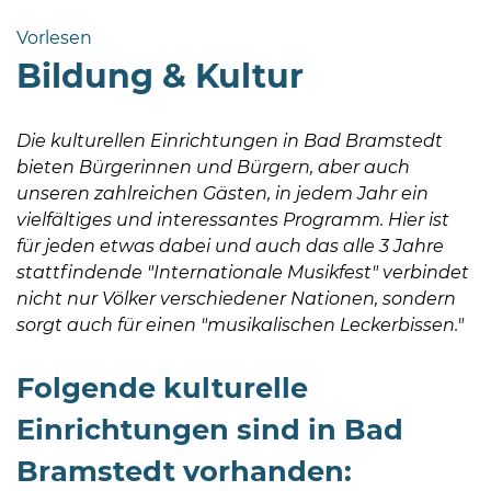
Bramstedt
Vorlesen
Bleeck 15-
Bildung & Kultur
19
24576 Bad
Bramstedt
Die kulturellen Einrichtungen in Bad Bramstedt
bieten Bürgerinnen und Bürgern, aber auch
04192-
unseren zahlreichen Gästen, in jedem Jahr ein
506-
vielfältiges und interessantes Programm. Hier ist
0
für jeden etwas dabei und auch das alle 3 Jahre
zentrale@badbramstedt.de
stattfindende "Internationale Musikfest" verbindet
Mo,
nicht nur Völker verschiedener Nationen, sondern
Di,
sorgt auch für einen "musikalischen Leckerbissen."
Fr
08
Folgende kulturelle
-
12
Einrichtungen sind in Bad
Uhr
Bramstedt vorhanden:
Do