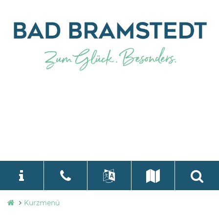
Stadtverwaltung
Kurzmenü
language
Select Language
▼
Bad