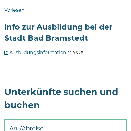
Bramstedt
Vorlesen
Bleeck 15-
19
Info zur Ausbildung bei der
24576 Bad
Stadt Bad Bramstedt
Bramstedt
04192-
Ausbildungsinformation
916 kB
506-
0
zentrale@badbramstedt.de
Mo,
Di,
Fr
Unterkünfte suchen und
08
buchen
-
12
Uhr
An-/Abreise
Do