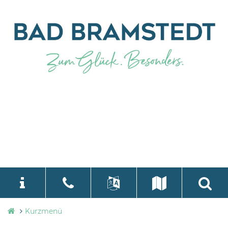
Stadtverwaltung
Kurzmenü
language
Select Language
▼
Bad