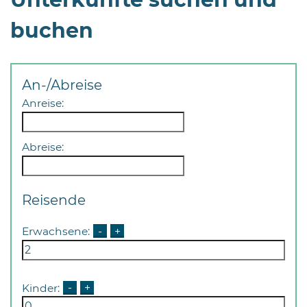
buchen
An-/Abreise
Anreise:
08
-
12
Abreise:
Uhr
und
14
Reisende
-
18
Erwachsene:
-
+
Uhr
sowie
außerhalb
Kinder:
-
+
der