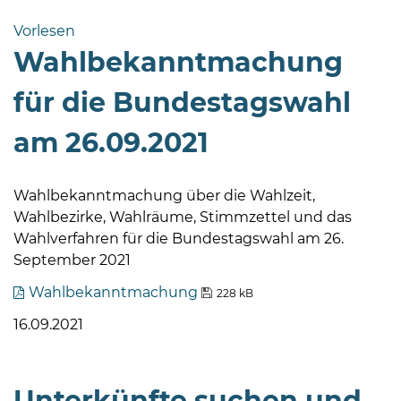
Bramstedt
Vorlesen
Bleeck 15-
Wahlbekanntmachung
19
24576 Bad
für die Bundestagswahl
Bramstedt
am 26.09.2021
04192-
506-
0
Wahlbekanntmachung über die Wahlzeit,
zentrale@badbramstedt.de
Wahlbezirke, Wahlräume, Stimmzettel und das
Mo,
Wahlverfahren für die Bundestagswahl am 26.
Di,
September 2021
Fr
Wahlbekanntmachung
08
228 kB
-
16.09.2021
12
Uhr
Do
Unterkünfte suchen und