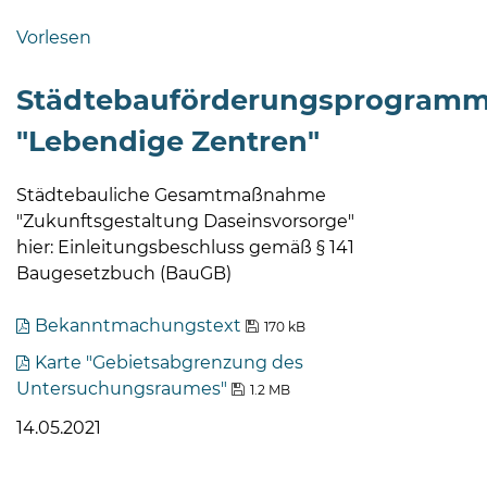
Bramstedt
Vorlesen
Bleeck 15-
19
Städtebauförderungsprogram
24576 Bad
"Lebendige Zentren"
Bramstedt
04192-
Städtebauliche Gesamtmaßnahme
506-
"Zukunftsgestaltung Daseinsvorsorge"
0
hier: Einleitungsbeschluss gemäß § 141
zentrale@badbramstedt.de
Baugesetzbuch (BauGB)
Mo,
Di,
Bekanntmachungstext
170 kB
Fr
08
Karte "Gebietsabgrenzung des
-
Untersuchungsraumes"
1.2 MB
12
14.05.2021
Uhr
Do