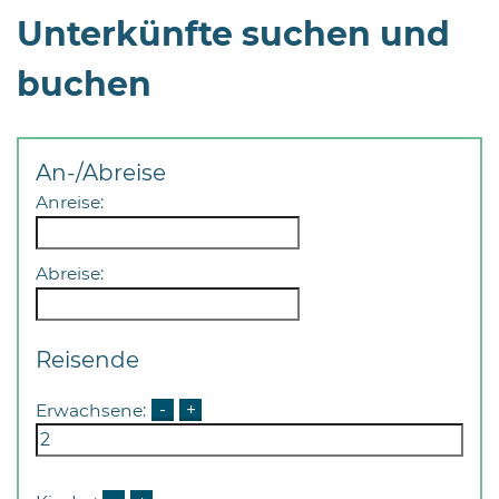
Unterkünfte suchen und
buchen
An-/Abreise
08
-
Anreise:
12
Uhr
Abreise:
und
14
-
Reisende
18
Uhr
Erwachsene:
-
+
sowie
außerhalb
der