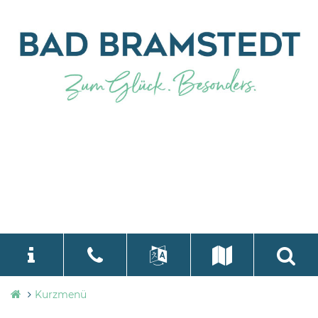
Stadtverwaltung
Kurzmenü
language
Select Language
▼
Bad