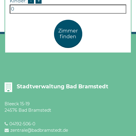
Kinder:
-
+
Öffnungszeiten
nach
Vereinbarung.
Zimmer
finden
Stadtverwaltung Bad Bramstedt
Bleeck 15-19
24576 Bad Bramstedt
04192-506-0
zentrale@badbramstedt.de