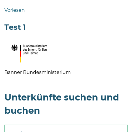
Bramstedt
Vorlesen
Bleeck 15-
19
Test 1
24576 Bad
Bramstedt
04192-
506-
0
zentrale@badbramstedt.de
Banner Bundesministerium
Mo,
Di,
Fr
Unterkünfte suchen und
08
-
buchen
12
Uhr
Do