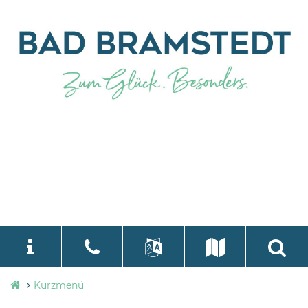
Stadtverwaltung
Kurzmenü
language
Select Language
▼
Bad