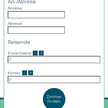
An-/Abreise
Anreise:
Abreise:
08
Reisende
-
12
Erwachsene:
-
+
Uhr
und
14
-
Kinder:
-
+
18
Uhr
sowie
Zimmer
außerhalb
finden
der