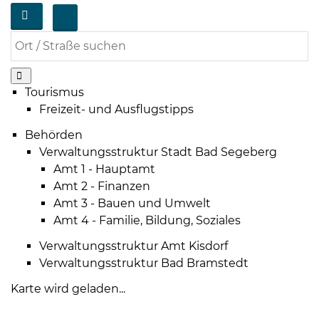
Tourismus
Freizeit- und Ausflugstipps
08
-
Behörden
12
Verwaltungsstruktur Stadt Bad Segeberg
Uhr
Amt 1 - Hauptamt
und
Amt 2 - Finanzen
14
Amt 3 - Bauen und Umwelt
-
Amt 4 - Familie, Bildung, Soziales
18
Verwaltungsstruktur Amt Kisdorf
Uhr
Verwaltungsstruktur Bad Bramstedt
sowie
Karte wird geladen...
außerhalb
der