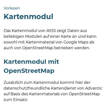
Bramstedt
Vorlesen
Bleeck 15-
Kartenmodul
19
24576 Bad
Bramstedt
Das Kartenmodul von iKISS zeigt Daten aus
beliebigen Modulen auf einer Karte an und kann
04192-
sowohl mit Kartenmaterial von Google Maps als
506-
auch von OpenStreetMap betrieben werden.
0
zentrale@badbramstedt.de
Kartenmodul mit
Mo,
Di,
OpenStreetMap
Fr
08
Zusätzlich zum Kartenmodul kommt hier der
-
datenschutzfreundliche Kartendienst von Advantic
12
auf Basis des Kartenmaterials von OpenStreetMap
Uhr
zum Einsatz:
Do