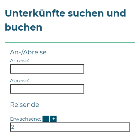
Öffnungszeiten
nach
Unterkünfte suchen und
Vereinbarung.
buchen
An-/Abreise
Anreise:
Abreise:
Reisende
Erwachsene:
-
+