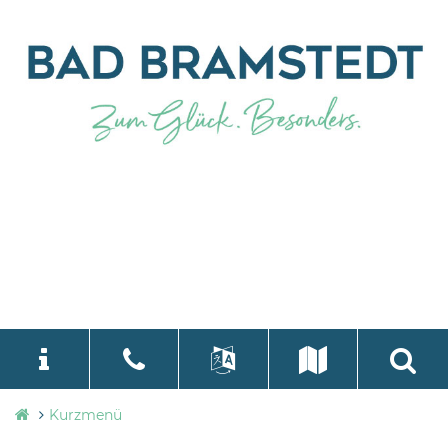
Stadtverwaltung
Kurzmenü
language
Select Language
▼
Bad