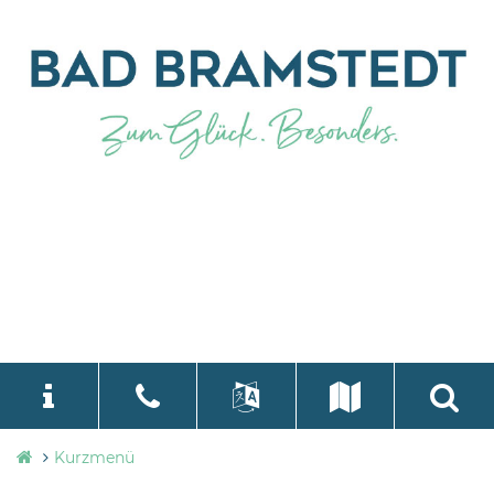
Stadtverwaltung
Kurzmenü
language
Select Language
▼
Bad