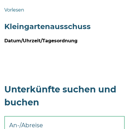
Bramstedt
Vorlesen
Bleeck 15-
19
Kleingartenausschuss
24576 Bad
Bramstedt
Datum/Uhrzeit/Tagesordnung
04192-
506-
0
zentrale@badbramstedt.de
Mo,
Di,
Unterkünfte suchen und
Fr
08
buchen
-
12
Uhr
An-/Abreise
Do