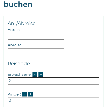
Öffnungszeiten
buchen
nach
Vereinbarung.
An-/Abreise
Anreise:
Abreise:
Reisende
Erwachsene:
-
+
Kinder:
-
+