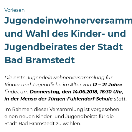
Bramstedt
Vorlesen
Bleeck 15-
Jugendeinwohnerversamm
19
24576 Bad
und Wahl des Kinder- und
Bramstedt
Jugendbeirates der Stadt
04192-
506-
Bad Bramstedt
0
zentrale@badbramstedt.de
Mo,
Die erste Jugendeinwohnerversammlung für
Di,
Kinder und Jugendliche im Alter von
12 – 21 Jahre
Fr
findet am
Donnerstag, den 14.06.2018, 16:30 Uhr,
08
in der Mensa der Jürgen-Fuhlendorf-Schule
statt.
-
Im Rahmen dieser Versammlung ist vorgesehen
12
einen neuen Kinder- und Jugendbeirat für die
Uhr
Stadt Bad Bramstedt zu wählen.
Do