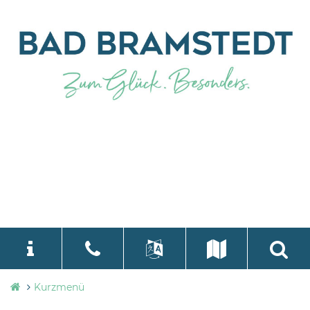
Stadtverwaltung
Kurzmenü
language
Select Language
▼
Bad