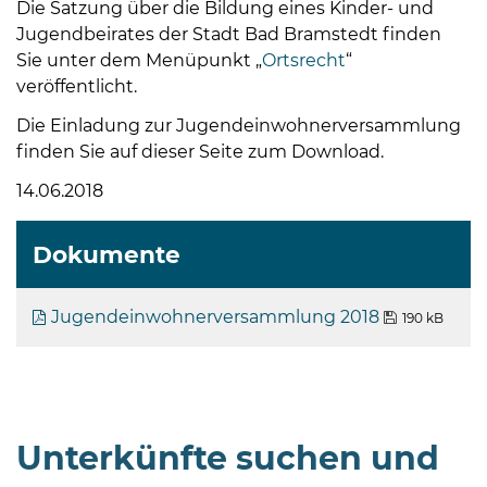
Die Satzung über die Bildung eines Kinder- und
Jugendbeirates der Stadt Bad Bramstedt finden
Sie unter dem Menüpunkt „
Ortsrecht
“
veröffentlicht.
Die Einladung zur Jugendeinwohnerversammlung
finden Sie auf dieser Seite zum Download.
08
14.06.2018
-
12
Uhr
Dokumente
und
14
Jugendeinwohnerversammlung 2018
190 kB
-
18
Uhr
sowie
außerhalb
Unterkünfte suchen und
der