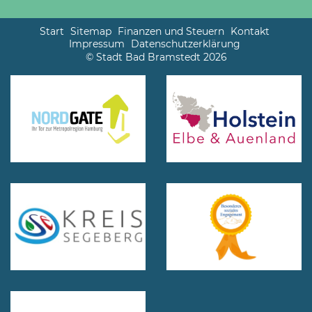
Start
Sitemap
Finanzen und Steuern
Kontakt
Impressum
Datenschutzerklärung
© Stadt Bad Bramstedt 2026