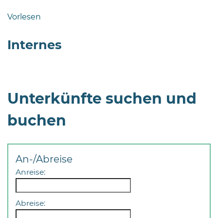
Bramstedt
Vorlesen
Bleeck 15-
19
Internes
24576 Bad
Bramstedt
04192-
506-
Unterkünfte suchen und
0
zentrale@badbramstedt.de
buchen
Mo,
Di,
Fr
An-/Abreise
08
-
Anreise:
12
Uhr
Abreise:
Do