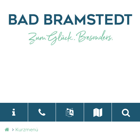
Stadtverwaltung
Kurzmenü
language
Select Language
▼
Bad