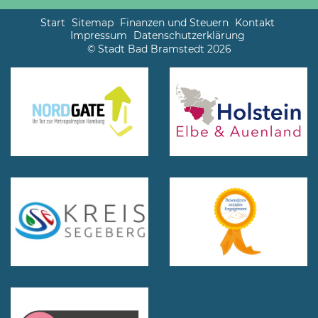
Start
Sitemap
Finanzen und Steuern
Kontakt
Impressum
Datenschutzerklärung
© Stadt Bad Bramstedt 2026