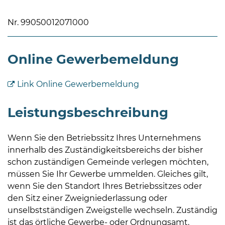
Nr. 99050012071000
Online Gewerbemeldung
08
Link Online Gewerbemeldung
-
12
Leistungsbeschreibung
Uhr
und
Wenn Sie den Betriebssitz Ihres Unternehmens
14
innerhalb des Zuständigkeitsbereichs der bisher
-
schon zuständigen Gemeinde verlegen möchten,
18
müssen Sie Ihr Gewerbe ummelden. Gleiches gilt,
Uhr
wenn Sie den Standort Ihres Betriebssitzes oder
sowie
den Sitz einer Zweigniederlassung oder
außerhalb
unselbstständigen Zweigstelle wechseln. Zuständig
der
ist das örtliche Gewerbe- oder Ordnungsamt.