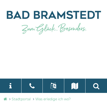
Stadtverwaltung
Stadtportal
Was erledige ich wo?
language
Select Language
▼
Bad