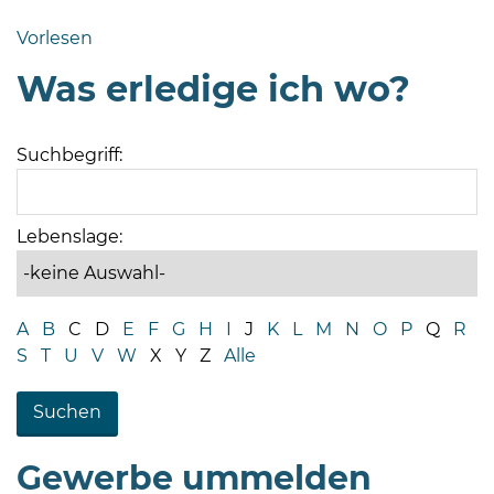
Bramstedt
Vorlesen
Bleeck 15-
Was erledige ich wo?
19
24576 Bad
Bramstedt
Suchbegriff:
04192-
506-
0
Lebenslage:
zentrale@badbramstedt.de
Mo,
Di,
A
B
C
D
E
F
G
H
I
J
K
L
M
N
O
P
Q
R
Fr
S
T
U
V
W
X
Y
Z
Alle
08
-
12
Uhr
Gewerbe ummelden
Do