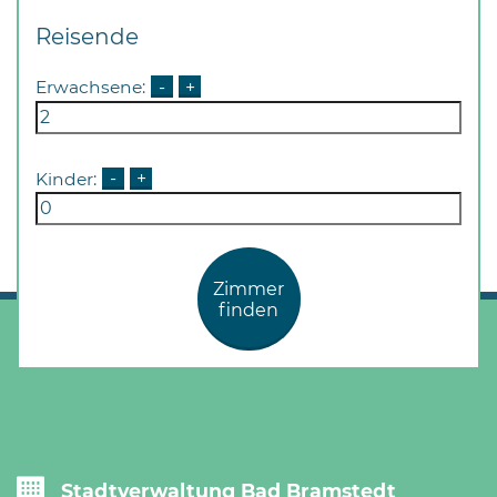
Reisende
Erwachsene:
-
+
Kinder:
-
+
Zimmer
finden
Stadtverwaltung Bad Bramstedt