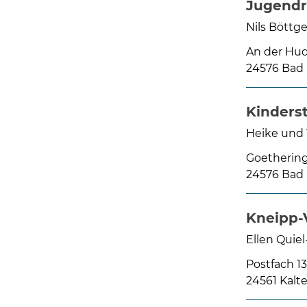
Jugendri
Nils Böttge
An der Hud
24576 Bad
Kinders
Heike und
Goethering
24576 Bad
Kneipp-
Ellen Quiel
Postfach 1
24561 Kalt