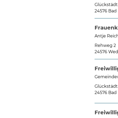
Glückstädt
24576 Bad
Frauenkr
Antje Reich
Rehweg 2
24576 Wed
Freiwill
Gemeindew
Glückstädte
24576 Bad
Freiwil