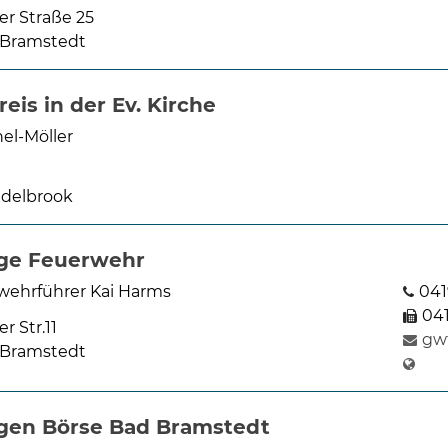
er Straße 25
 Bramstedt
eis in der Ev. Kirche
el-Möller
delbrook
ige Feuerwehr
ehrführer Kai Harms
041
04
r Str.11
gw
 Bramstedt
ligen Börse Bad Bramstedt