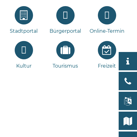
Stadtportal
Bürgerportal
Online-Termin
Aktuell
Kultur
Tourismus
Freizeit
Stad
Bad
Bram
lan
Select
Bleeck 
19
Stadtp
24576 
Bramst