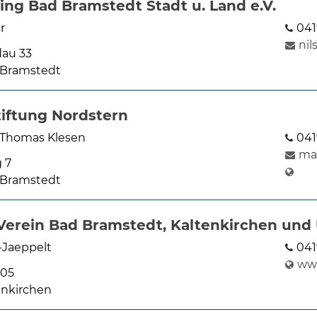
ng Bad Bramstedt Stadt u. Land e.V.
r
041
ni
au 33
 Bramstedt
tiftung Nordstern
 Thomas Klesen
041
ma
 7
 Bramstedt
Verein Bad Bramstedt, Kaltenkirchen und
-Jaeppelt
041
www
305
enkirchen