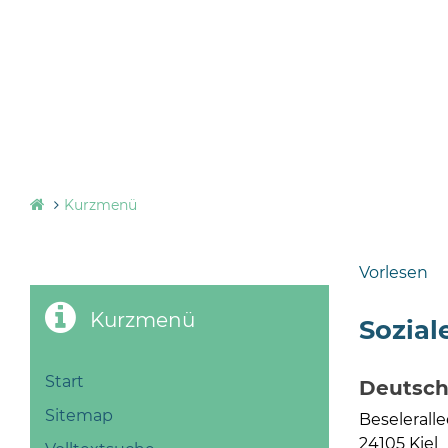
Kurzmenü
Vorlesen
Kurzmenü
Sozial
Start
Deutsche
Sitemap
Beseleralle
24105 Kiel