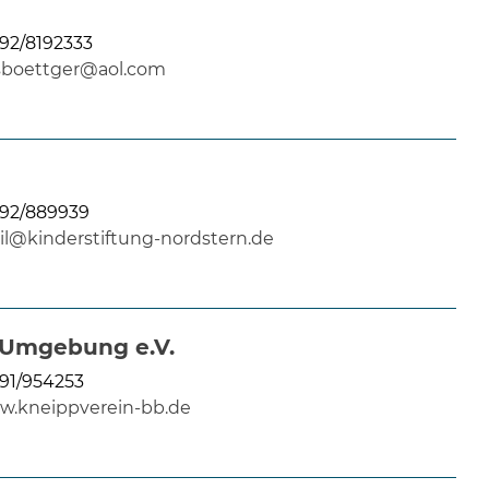
92/8192333
lsboettger@aol.com
92/889939
il@kinderstiftung-nordstern.de
 Umgebung e.V.
91/954253
.kneippverein-bb.de