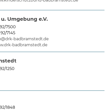
w.kinderschutzbund-badbramstedt.de
 u. Umgebung e.V.
92/7500
192/7145
fo@drk-badbramstedt.de
w.drk-badbramstedt.de
mstedt
92/1250
92/1848