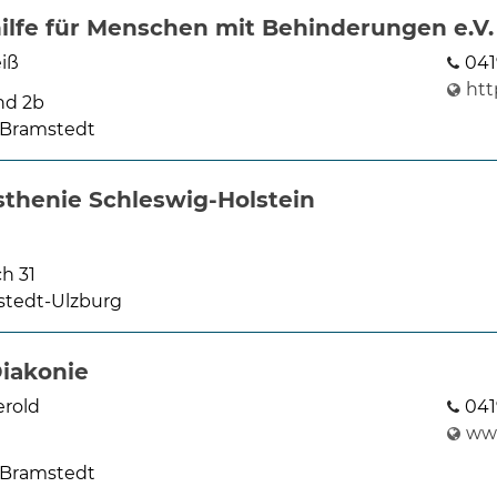
ilfe für Menschen mit Behinderungen e.V.
iß
041
htt
d 2b
 Bramstedt
sthenie Schleswig-Holstein
h 31
stedt-Ulzburg
Diakonie
erold
041
www
 Bramstedt