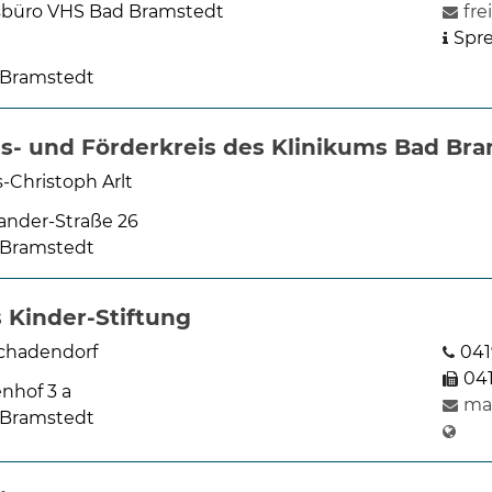
büro VHS Bad Bramstedt
fr
Spre
 Bramstedt
s- und Förderkreis des Klinikums Bad Br
-Christoph Arlt
ander-Straße 26
 Bramstedt
 Kinder-Stiftung
chadendorf
041
04
nhof 3 a
ma
 Bramstedt