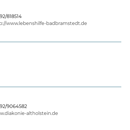
92/818514
p://www.lebenshilfe-badbramstedt.de
92/9064582
.diakonie-altholstein.de