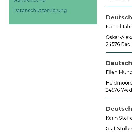
Volltextsuche
Datenschutzerklärung
Deutsch
Isabell Jah
Oskar-Alex
24576 Bad
Deutsch
Ellen Mun
Heidmoorer
24576 Wed
Deutsch
Karin Steff
Graf-Stolb