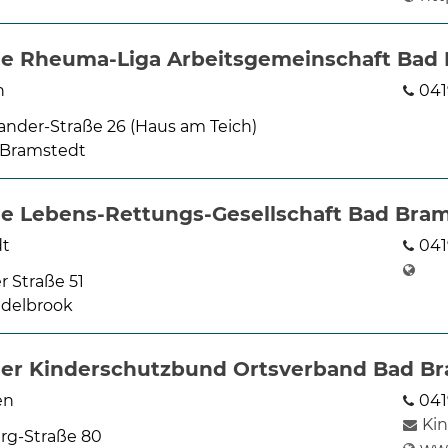
e Rheuma-Liga Arbeitsgemeinschaft Bad
n
041
ander-Straße 26 (Haus am Teich)
 Bramstedt
e Lebens-Rettungs-Gesellschaft Bad Brams
dt
041
 Straße 51
delbrook
er Kinderschutzbund Ortsverband Bad Bra
en
041
Ki
erg-Straße 80