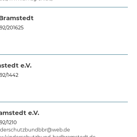
08
-
12
 Bramstedt
Uhr
92/201625
und
14
-
18
Uhr
tedt e.V.
sowie
92/1442
außerh
der
Öffnun
nach
Verein
mstedt e.V.
92/1210
nderschutzbundbbr@web.de