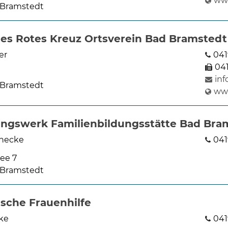
ww
 Bramstedt
es Rotes Kreuz Ortsverein Bad Bramstedt
er
041
04
in
 Bramstedt
ww
dungswerk Familienbildungsstätte Bad Bra
nnecke
041
ee 7
 Bramstedt
sche Frauenhilfe
ke
041