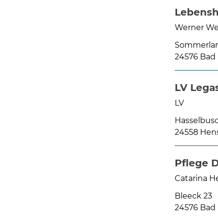
Lebensh
Werner We
Sommerlan
24576 Bad
LV Lega
LV
Hasselbusc
24558 Hen
Pflege 
Catarina H
Bleeck 23
24576 Bad