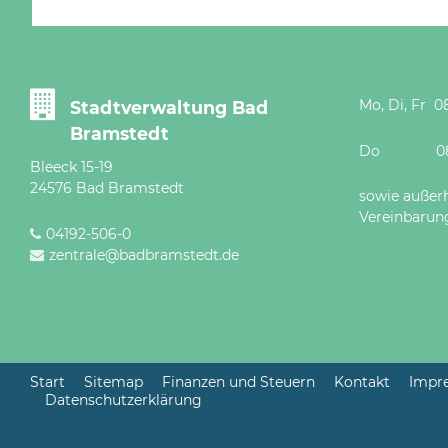
Mo, Di, Fr 08
Stadtverwaltung Bad
Bramstedt
Do 08 - 12
Bleeck 15-19
24576 Bad Bramstedt
sowie außer
Vereinbarun
04192-506-0
zentrale@badbramstedt.de
Start
Sitemap
Finanzen und Steuern
Kontakt
Impr
Datenschutzerklärung