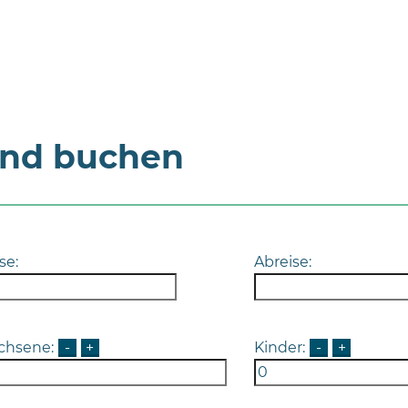
und buchen
se:
Abreise:
chsene:
-
+
Kinder:
-
+