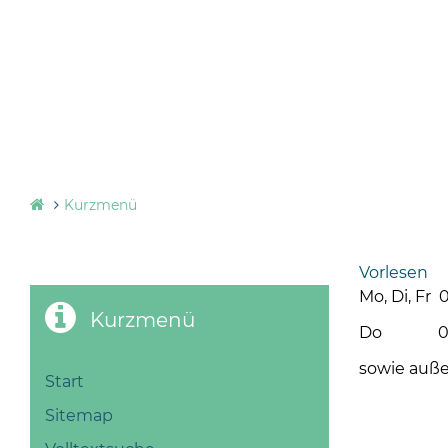
Kurzmenü
Vorlesen
Mo, Di, Fr 0
Kurzmenü
Do 08 - 1
sowie auße
Start
Sitemap