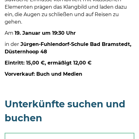
Elementen prägen das Klangbild und laden dazu
ein, die Augen zu schließen und auf Reisen zu
gehen.
Am
19. Januar um 19:30 Uhr
in der
Jürgen-Fuhlendorf-Schule Bad Bramstedt,
08
Düsternhoop 48
-
Eintritt: 15,00 €, ermäßigt 12,00 €
12
Uhr
Vorverkauf: Buch und Medien
und
14
-
18
Unterkünfte suchen und
Uhr
buchen
sowie
außerhalb
der