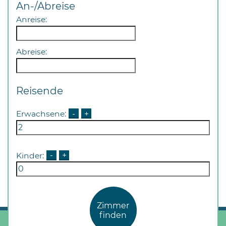
Öffnungszeiten
An-/Abreise
nach
Anreise:
Vereinbarung.
Abreise:
Reisende
Erwachsene:
-
+
Kinder:
-
+
Zimmer
finden