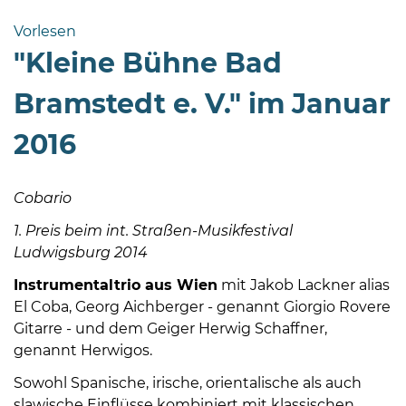
Bramstedt
Vorlesen
Bleeck 15-
"Kleine Bühne Bad
19
24576 Bad
Bramstedt e. V." im Januar
Bramstedt
2016
04192-
506-
0
Cobario
zentrale@badbramstedt.de
1. Preis beim int. Straßen-Musikfestival
Mo,
Ludwigsburg 2014
Di,
Fr
Instrumentaltrio aus Wien
mit Jakob Lackner alias
08
El Coba, Georg Aichberger - genannt Giorgio Rovere
-
Gitarre - und dem Geiger Herwig Schaffner,
12
genannt Herwigos.
Uhr
Sowohl Spanische, irische, orientalische als auch
Do
slawische Einflüsse kombiniert mit klassischen