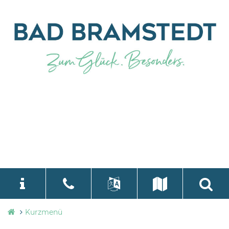
Stadtverwaltung
Kurzmenü
language
Select Language
▼
Bad