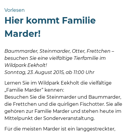
Bramstedt
Vorlesen
Bleeck 15-
Hier kommt Familie
19
24576 Bad
Marder!
Bramstedt
04192-
Baummarder, Steinmarder, Otter, Frettchen –
506-
besuchen Sie eine vielfältige Tierfamilie im
0
Wildpark Eekholt!
zentrale@badbramstedt.de
Sonntag, 23. August 2015, ab 11:00 Uhr
Mo,
Di,
Lernen Sie im Wildpark Eekholt die vielfältige
Fr
„Familie Marder“ kennen:
08
Besuchen Sie die Steinmarder und Baummarder,
-
die Frettchen und die quirligen Fischotter. Sie alle
12
gehören zur Familie Marder und stehen heute im
Uhr
Mittelpunkt der Sonderveranstaltung.
Do
Für die meisten Marder ist ein langgestreckter,