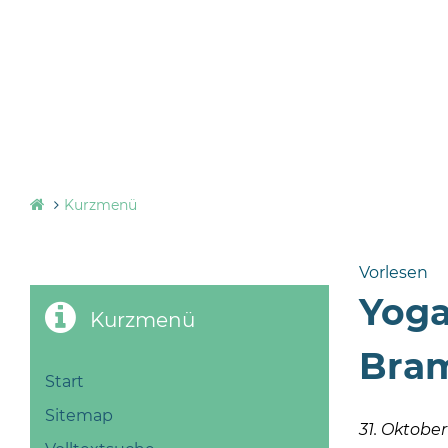
Kurzmenü
Vorlesen
Yoga
Kurzmenü
Bram
Start
Sitemap
31. Oktobe