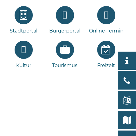
Stadtportal
Bürgerportal
Online-Termin
Aktuell
Kultur
Tourismus
Freizeit
Stad
Bad
Bram
lan
Select
Bleeck 
19
Stadtp
24576 
Bramst