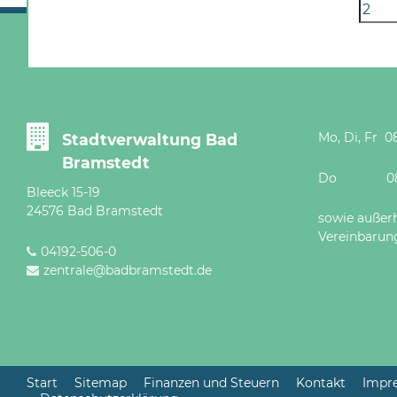
Mo, Di, Fr 08
Stadtverwaltung Bad
Bramstedt
Do 08 - 12
Bleeck 15-19
24576 Bad Bramstedt
sowie außer
Vereinbarun
04192-506-0
zentrale@badbramstedt.de
Start
Sitemap
Finanzen und Steuern
Kontakt
Impr