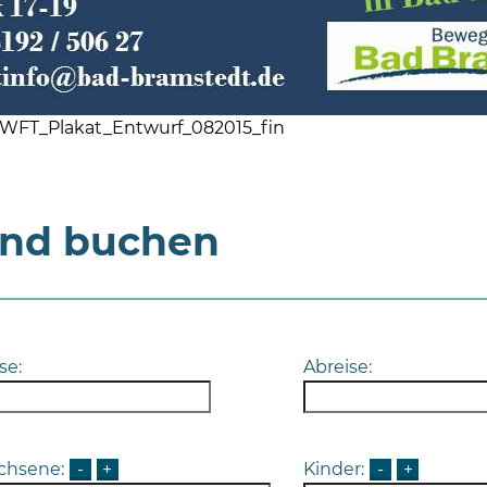
_WFT_Plakat_Entwurf_082015_fin
und buchen
se:
Abreise:
chsene:
-
+
Kinder:
-
+