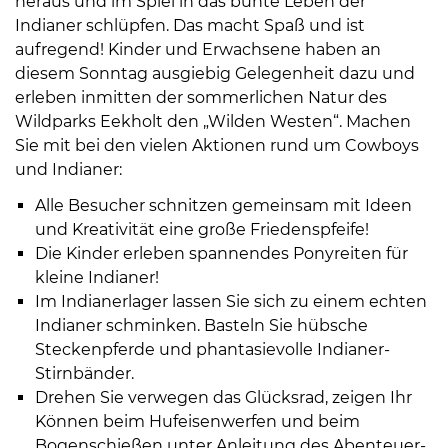
heraus und im Spiel in das bunte Leben der
Indianer schlüpfen. Das macht Spaß und ist
aufregend! Kinder und Erwachsene haben an
diesem Sonntag ausgiebig Gelegenheit dazu und
erleben inmitten der sommerlichen Natur des
Wildparks Eekholt den „Wilden Westen“. Machen
Sie mit bei den vielen Aktionen rund um Cowboys
08
und Indianer:
-
12
Alle Besucher schnitzen gemeinsam mit Ideen
Uhr
und Kreativität eine große Friedenspfeife!
und
Die Kinder erleben spannendes Ponyreiten für
14
kleine Indianer!
-
Im Indianerlager lassen Sie sich zu einem echten
18
Indianer schminken. Basteln Sie hübsche
Uhr
Steckenpferde und phantasievolle Indianer-
Stirnbänder.
sowie
Drehen Sie verwegen das Glücksrad, zeigen Ihr
außerhalb
Können beim Hufeisenwerfen und beim
der
Bogenschießen unter Anleitung des Abenteuer-