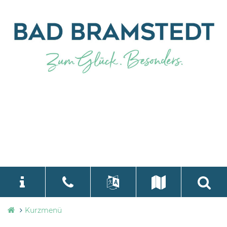
Stadtverwaltung
Kurzmenü
language
Select Language
▼
Bad