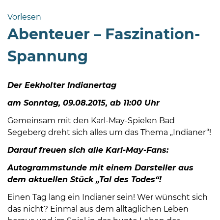
Bramstedt
Vorlesen
Bleeck 15-
Abenteuer – Faszination-
19
24576 Bad
Spannung
Bramstedt
04192-
Der Eekholter Indianertag
506-
0
am Sonntag, 09.08.2015, ab 11:00 Uhr
zentrale@badbramstedt.de
Gemeinsam mit den Karl-May-Spielen Bad
Mo,
Segeberg dreht sich alles um das Thema „Indianer“!
Di,
Fr
Darauf freuen sich alle Karl-May-Fans:
08
Autogrammstunde mit einem Darsteller aus
-
dem aktuellen Stück „Tal des Todes“!
12
Uhr
Einen Tag lang ein Indianer sein! Wer wünscht sich
das nicht? Einmal aus dem alltäglichen Leben
Do