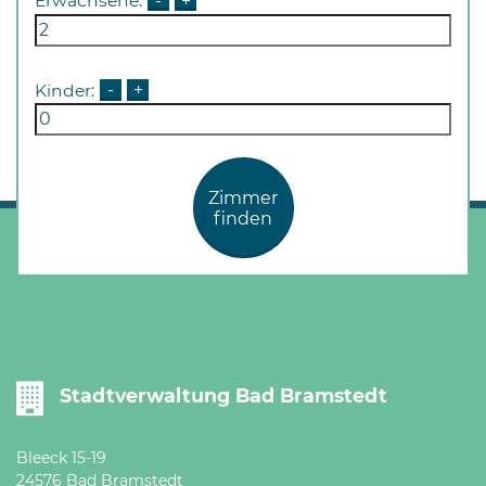
Erwachsene:
-
+
Öffnungszeiten
nach
Vereinbarung.
Kinder:
-
+
Zimmer
finden
Stadtverwaltung Bad Bramstedt
Bleeck 15-19
24576 Bad Bramstedt