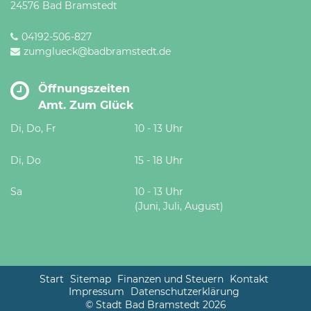
24576 Bad Bramstedt
04192-506-827
zumglueck@badbramstedt.de
Öffnungszeiten
Amt. Zum Glück
Di, Do, Fr
10 - 13 Uhr
Di, Do
15 - 18 Uhr
Sa
10 - 13 Uhr
(Juni, Juli, August)
Start
Sitemap
Finanzen und Steuern
Kontakt
Impressum
Datenschutzerklärung
© Stadt Bad Bramstedt 2026