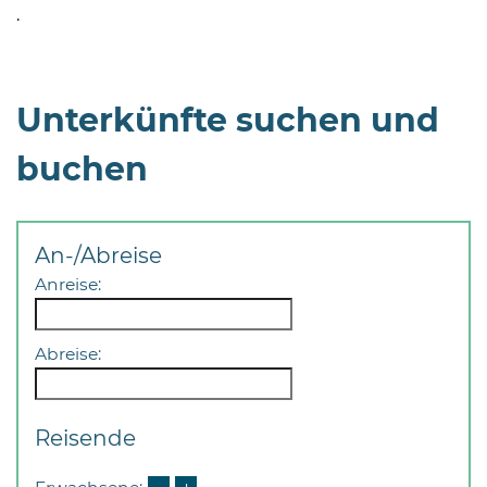
.
Unterkünfte suchen und
buchen
08
-
12
Uhr
An-/Abreise
und
Anreise:
14
-
18
Abreise:
Uhr
sowie
Reisende
außerhalb
der