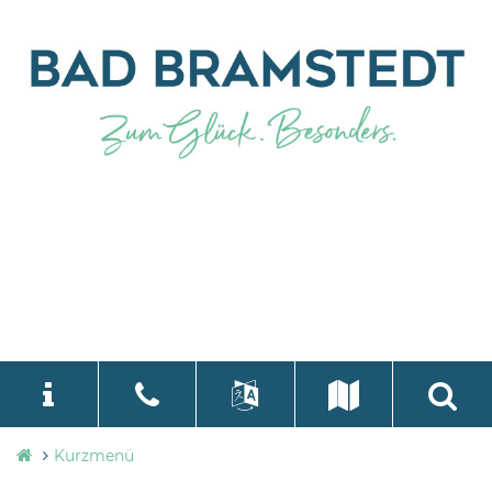
Stadtverwaltung
Kurzmenü
language
Select Language
▼
Bad