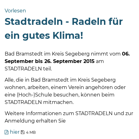
Bramstedt
Vorlesen
Bleeck 15-
Stadtradeln - Radeln für
19
24576 Bad
ein gutes Klima!
Bramstedt
04192-
Bad Bramstedt im Kreis Segeberg nimmt vom
06.
506-
September bis 26. September 2015
am
0
STADTRADELN teil.
zentrale@badbramstedt.de
Mo,
Alle, die in Bad Bramstedt im Kreis Segeberg
Di,
wohnen, arbeiten, einem Verein angehören oder
Fr
eine (Hoch-)Schule besuchen, können beim
08
STADTRADELN mitmachen.
-
Weitere Informationen zum STADTRADELN und zur
12
Anmeldung erhalten Sie
Uhr
hier
4 MB
Do