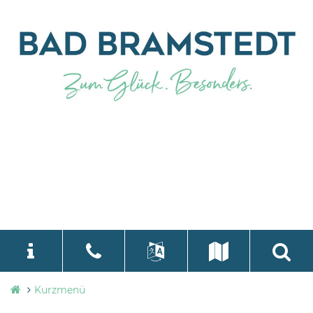
Stadtverwaltung
Kurzmenü
language
Select Language
▼
Bad