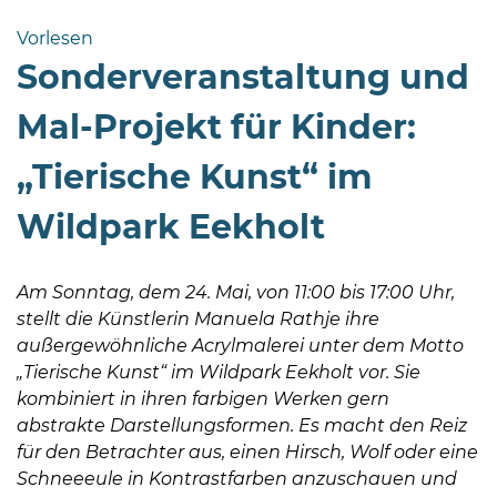
Bramstedt
Vorlesen
Bleeck 15-
Sonderveranstaltung und
19
24576 Bad
Mal-Projekt für Kinder:
Bramstedt
„Tierische Kunst“ im
04192-
506-
Wildpark Eekholt
0
zentrale@badbramstedt.de
Mo,
Am Sonntag, dem 24. Mai, von 11:00 bis 17:00 Uhr,
Di,
stellt die Künstlerin Manuela Rathje ihre
Fr
außergewöhnliche Acrylmalerei unter dem Motto
08
„Tierische Kunst“ im Wildpark Eekholt vor. Sie
-
kombiniert in ihren farbigen Werken gern
12
abstrakte Darstellungsformen. Es macht den Reiz
Uhr
für den Betrachter aus, einen Hirsch, Wolf oder eine
Schneeeule in Kontrastfarben anzuschauen und
Do