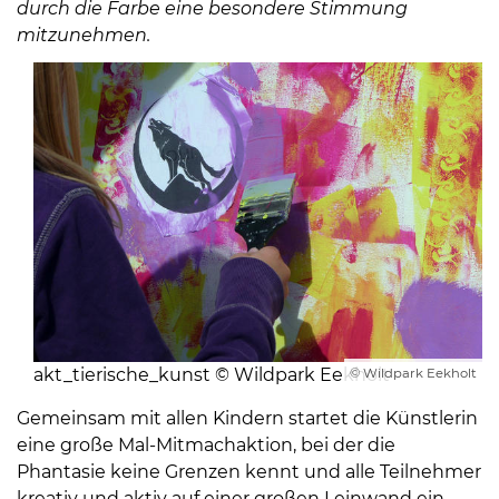
durch die Farbe eine besondere Stimmung
mitzunehmen.
08
-
12
Uhr
und
14
-
18
akt_tierische_kunst © Wildpark Eekholt
© Wildpark Eekholt
Uhr
Gemeinsam mit allen Kindern startet die Künstlerin
sowie
eine große Mal-Mitmachaktion, bei der die
außerhalb
Phantasie keine Grenzen kennt und alle Teilnehmer
der
kreativ und aktiv auf einer großen Leinwand ein