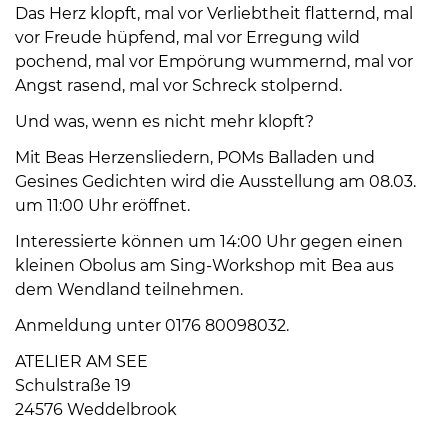
Das Herz klopft, mal vor Verliebtheit flatternd, mal
vor Freude hüpfend, mal vor Erregung wild
pochend, mal vor Empörung wummernd, mal vor
Angst rasend, mal vor Schreck stolpernd.
Und was, wenn es nicht mehr klopft?
08
Mit Beas Herzensliedern, POMs Balladen und
-
Gesines Gedichten wird die Ausstellung am 08.03.
12
um 11:00 Uhr eröffnet.
Uhr
Interessierte können um 14:00 Uhr gegen einen
und
kleinen Obolus am Sing-Workshop mit Bea aus
14
dem Wendland teilnehmen.
-
18
Anmeldung unter 0176 80098032.
Uhr
ATELIER AM SEE
sowie
Schulstraße 19
außerhalb
24576 Weddelbrook
der