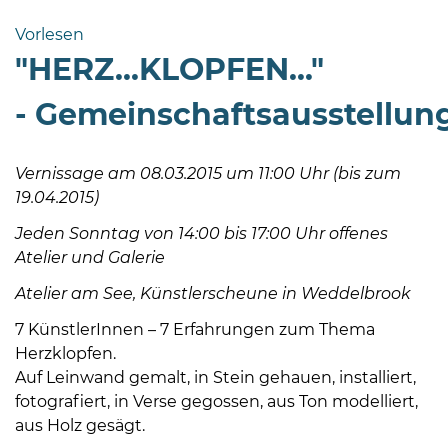
Bramstedt
Vorlesen
Bleeck 15-
"HERZ...KLOPFEN..."
19
24576 Bad
- Gemeinschaftsausstellun
Bramstedt
04192-
Vernissage am 08.03.2015 um 11:00 Uhr (bis zum
506-
19.04.2015)
0
zentrale@badbramstedt.de
Jeden Sonntag von 14:00 bis 17:00 Uhr offenes
Mo,
Atelier und Galerie
Di,
Atelier am See, Künstlerscheune in Weddelbrook
Fr
08
7 KünstlerInnen – 7 Erfahrungen zum Thema
-
Herzklopfen.
12
Auf Leinwand gemalt, in Stein gehauen, installiert,
Uhr
fotografiert, in Verse gegossen, aus Ton modelliert,
aus Holz gesägt.
Do