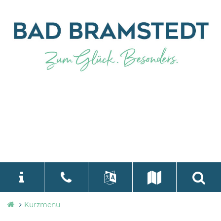
Stadtverwaltung
Kurzmenü
language
Select Language
▼
Bad