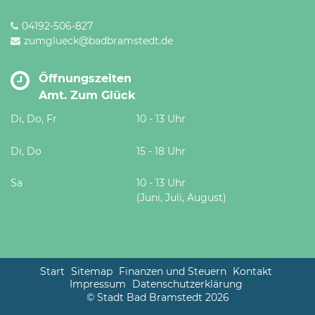
04192-506-827
zumglueck@badbramstedt.de
Öffnungszeiten
Amt. Zum Glück
Di, Do, Fr
10 - 13 Uhr
Di, Do
15 - 18 Uhr
Sa
10 - 13 Uhr
(Juni, Juli, August)
Start
Sitemap
Finanzen und Steuern
Kontakt
Impressum
Datenschutzerklärung
© Stadt Bad Bramstedt 2026