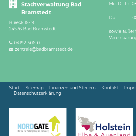
Mo, Di, Fr 08
Stadtverwaltung Bad
Bramstedt
Do 08 - 12
Bleeck 15-19
24576 Bad Bramstedt
sowie außer
Vereinbarun
04192-506-0
zentrale@badbramstedt.de
Start
Sitemap
Finanzen und Steuern
Kontakt
Impr
Datenschutzerklärung