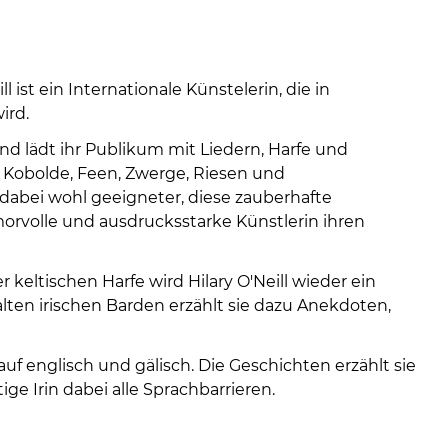
08
-
12
Uhr
 ist ein Internationale Künstelerin, die in
und
ird.
14
-
und lädt ihr Publikum mit Liedern, Harfe und
18
 Kobolde, Feen, Zwerge, Riesen und
Uhr
dabei wohl geeigneter, diese zauberhafte
morvolle und ausdrucksstarke Künstlerin ihren
sowie
außerh
der
eltischen Harfe wird Hilary O'Neill wieder ein
Öffnun
lten irischen Barden erzählt sie dazu Anekdoten,
nach
Verein
 auf englisch und gälisch. Die Geschichten erzählt sie
ge Irin dabei alle Sprachbarrieren.