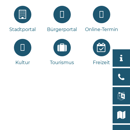
Stadtportal
Bürgerportal
Online-Termin
Aktuell
Kultur
Tourismus
Freizeit
Stad
Bad
Bram
lan
Select
Bleeck 
19
Stadtp
24576 
Bramst