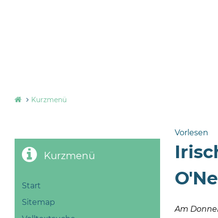
Kurzmenü
Vorlesen
Iris
Kurzmenü
O'Nei
Start
Sitemap
Am Donners