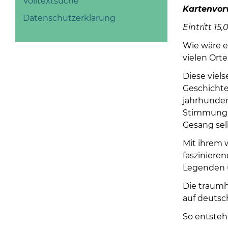
Volltextsuche
Kartenvor
Datenschutzerklärung
Eintritt 15,
Wie wäre es
vielen Ort
Diese viels
Geschichte
jahrhunder
Stimmung z
Gesang sel
Mit ihrem 
fasziniere
Legenden 
Die traumha
auf deutsch
So entsteh