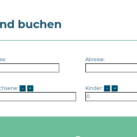
und buchen
se:
Abreise:
chsene:
-
+
Kinder:
-
+