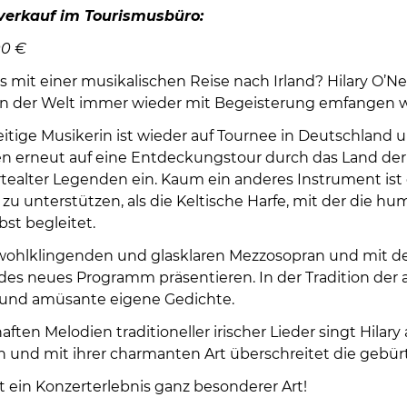
verkauf im Tourismusbüro:
00 €
 mit einer musikalischen Reise nach Irland? Hilary O’Neill
en der Welt immer wieder mit Begeisterung emfangen w
eitige Musikerin ist wieder auf Tournee in Deutschland 
n erneut auf eine Entdeckungstour durch das Land der
tealter Legenden ein. Kaum ein anderes Instrument ist 
u unterstützen, als die Keltische Harfe, mit der die hu
bst begleitet.
wohlklingenden und glasklaren Mezzosopran und mit der k
ndes neues Programm präsentieren. In der Tradition der a
und amüsante eigene Gedichte.
ften Melodien traditioneller irischer Lieder singt Hilary
 und mit ihrer charmanten Art überschreitet die gebürti
t ein Konzerterlebnis ganz besonderer Art!