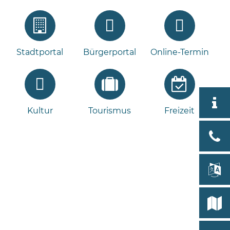
Stadtportal
Bürgerportal
Online-Termin
Aktuell
Kultur
Tourismus
Freizeit
Stad
Bad
Bram
lan
Select
Bleeck 
19
Stadtp
24576 
Bramst