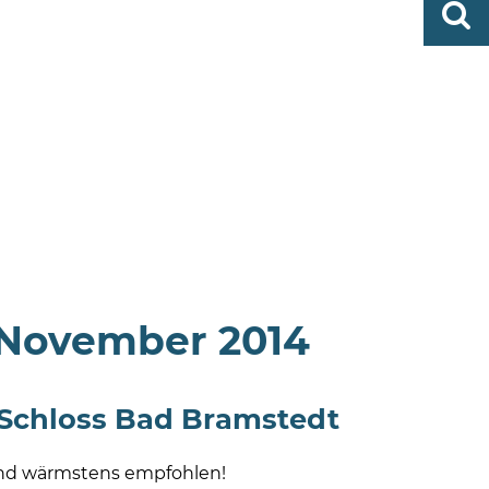
0419
finden
506-
0
zent
Mo,
Di,
Fr
08
-
12
Uhr
Do
 November 2014
m Schloss Bad Bramstedt
 und wärmstens empfohlen!