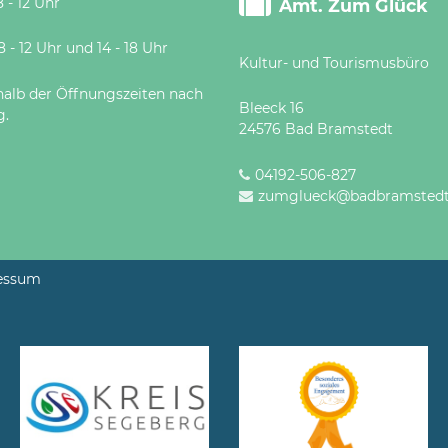
 - 12 Uhr
Amt. Zum Glück
 Uhr und 14 - 18 Uhr
Kultur- und Tourismusbüro
halb der Öffnungszeiten nach
Bleeck 16
g.
24576 Bad Bramstedt
04192-506-827
zumglueck@badbramstedt
essum