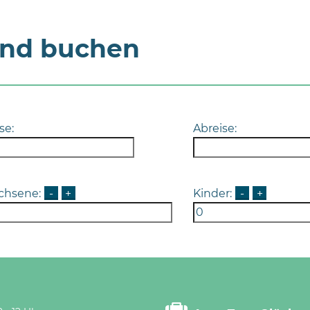
und buchen
se:
Abreise:
chsene:
-
+
Kinder:
-
+