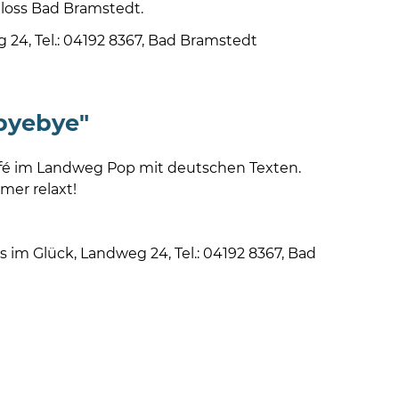
08
loss Bad Bramstedt.
-
 24, Tel.: 04192 8367, Bad Bramstedt
12
Uhr
und
14
"byebye"
-
18
Café im Landweg Pop mit deutschen Texten.
Uhr
mer relaxt!
sowie
außerh
der
s im Glück, Landweg 24, Tel.: 04192 8367, Bad
Öffnun
nach
Verein