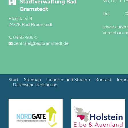
Mo, Di, Fr 08
Stadtverwaltung Bad
Bramstedt
Do 08 - 12
Bleeck 15-19
24576 Bad Bramstedt
sowie außer
Vereinbarun
04192-506-0
zentrale@badbramstedt.de
Start
Sitemap
Finanzen und Steuern
Kontakt
Impr
Datenschutzerklärung