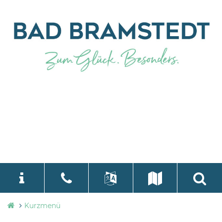
Stadtverwaltung
Kurzmenü
language
Select Language
▼
Bad