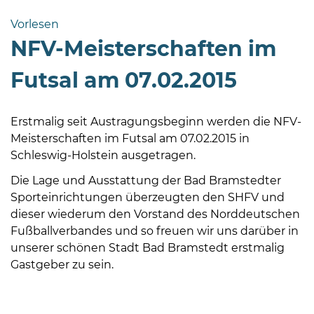
Bramstedt
Vorlesen
Bleeck 15-
NFV-Meisterschaften im
19
24576 Bad
Futsal am 07.02.2015
Bramstedt
04192-
Erstmalig seit Austragungsbeginn werden die NFV-
506-
Meisterschaften im Futsal am 07.02.2015 in
0
Schleswig-Holstein ausgetragen.
zentrale@badbramstedt.de
Mo,
Die Lage und Ausstattung der Bad Bramstedter
Di,
Sporteinrichtungen überzeugten den SHFV und
Fr
dieser wiederum den Vorstand des Norddeutschen
08
Fußballverbandes und so freuen wir uns darüber in
-
unserer schönen Stadt Bad Bramstedt erstmalig
12
Gastgeber zu sein.
Uhr
Do