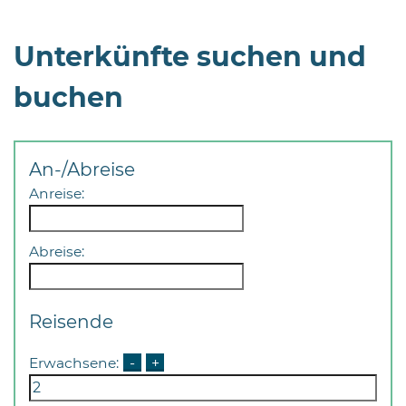
Unterkünfte suchen und
buchen
08
-
An-/Abreise
12
Anreise:
Uhr
und
14
Abreise:
-
18
Uhr
Reisende
sowie
Erwachsene:
-
+
außerhalb
der