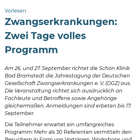
Bramstedt
Vorlesen
Bleeck 15-
Zwangserkrankungen:
19
24576 Bad
Zwei Tage volles
Bramstedt
Programm
04192-
506-
0
Am 26. und 27. September richtet die Schön Klinik
zentrale@badbramstedt.de
Bad Bramstedt die Jahrestagung der Deutschen
Mo,
Gesellschaft Zwangserkrankungen e. V. (DGZ) aus.
Di,
Die Veranstaltung richtet sich ausdrücklich an
Fr
Fachleute und Betroffene sowie Angehörige
08
gleichermaßen. Anmeldungen sind erbeten bis 17.
-
September.
12
Die Teilnehmer erwartet ein umfangreiches
Uhr
Programm: Mehr als 30 Referenten vermitteln den
Do
Besuchern in Form von Vorträgen, Workshops und