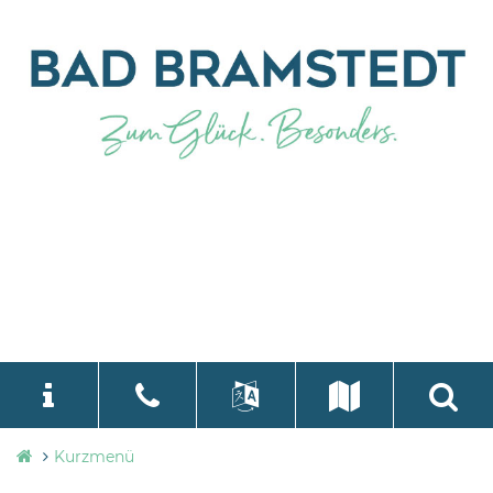
Stadtverwaltung
Kurzmenü
language
Select Language
▼
Bad