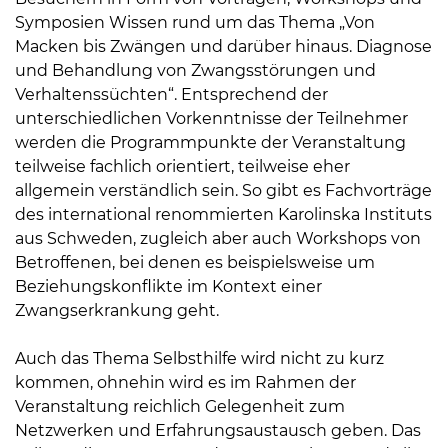
Symposien Wissen rund um das Thema „Von
Macken bis Zwängen und darüber hinaus. Diagnose
und Behandlung von Zwangsstörungen und
Verhaltenssüchten“. Entsprechend der
unterschiedlichen Vorkenntnisse der Teilnehmer
werden die Programmpunkte der Veranstaltung
08
teilweise fachlich orientiert, teilweise eher
-
allgemein verständlich sein. So gibt es Fachvorträge
12
des international renommierten Karolinska Instituts
Uhr
aus Schweden, zugleich aber auch Workshops von
und
Betroffenen, bei denen es beispielsweise um
14
Beziehungskonflikte im Kontext einer
-
Zwangserkrankung geht.
18
Uhr
Auch das Thema Selbsthilfe wird nicht zu kurz
kommen, ohnehin wird es im Rahmen der
sowie
Veranstaltung reichlich Gelegenheit zum
außerhalb
Netzwerken und Erfahrungsaustausch geben. Das
der