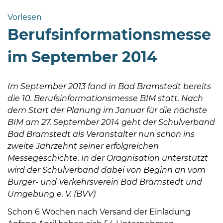
Bramstedt
Vorlesen
Bleeck 15-
Berufsinformationsmesse
19
24576 Bad
im September 2014
Bramstedt
04192-
Im September 2013 fand in Bad Bramstedt bereits
506-
die 10. Berufsinformationsmesse BIM statt. Nach
0
dem Start der Planung im Januar für die nächste
zentrale@badbramstedt.de
BIM am 27. September 2014 geht der Schulverband
Mo,
Bad Bramstedt als Veranstalter nun schon ins
Di,
zweite Jahrzehnt seiner erfolgreichen
Fr
Messegeschichte. In der Oragnisation unterstützt
08
wird der Schulverband dabei von Beginn an vom
-
Bürger- und Verkehrsverein Bad Bramstedt und
12
Umgebung e. V. (BVV)
Uhr
Schon 6 Wochen nach Versand der Einladung
Do