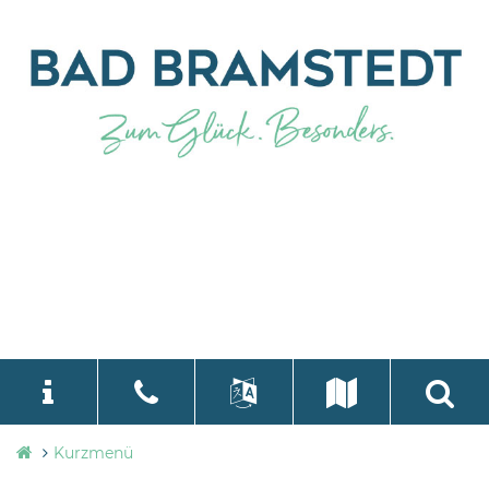
Stadtverwaltung
Kurzmenü
language
Select Language
▼
Bad