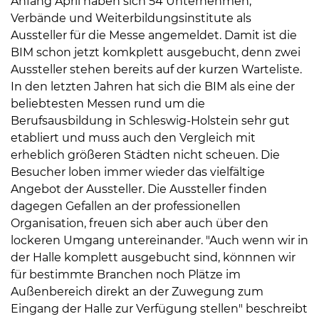
Anfang April haben sich 54 Unternehmen,
Verbände und Weiterbildungsinstitute als
Aussteller für die Messe angemeldet. Damit ist die
BIM schon jetzt komkplett ausgebucht, denn zwei
Aussteller stehen bereits auf der kurzen Warteliste.
In den letzten Jahren hat sich die BIM als eine der
beliebtesten Messen rund um die
08
Berufsausbildung in Schleswig-Holstein sehr gut
-
etabliert und muss auch den Vergleich mit
12
erheblich größeren Städten nicht scheuen. Die
Uhr
Besucher loben immer wieder das vielfältige
und
Angebot der Aussteller. Die Aussteller finden
14
dagegen Gefallen an der professionellen
-
Organisation, freuen sich aber auch über den
18
lockeren Umgang untereinander. "Auch wenn wir in
Uhr
der Halle komplett ausgebucht sind, könnnen wir
sowie
für bestimmte Branchen noch Plätze im
außerhalb
Außenbereich direkt an der Zuwegung zum
der
Eingang der Halle zur Verfügung stellen" beschreibt