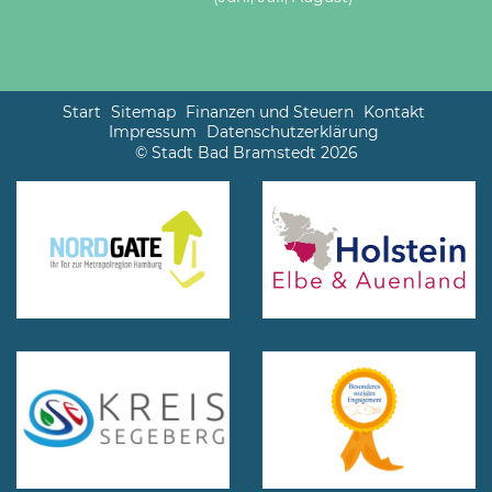
Start
Sitemap
Finanzen und Steuern
Kontakt
Impressum
Datenschutzerklärung
© Stadt Bad Bramstedt 2026