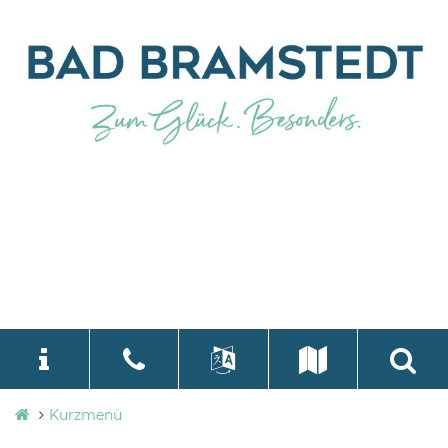
Stadtverwaltung
Kurzmenü
language
Select Language
▼
Bad