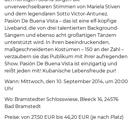
unverwechselbaren Stimmen von Mariela Stiven
und dem legendären Sotto Victor-Antunez.
Pasión De Buena Vista – das ist eine elf-köpfige
Liveband, die von drei talentierten Background-
Sängern und ebenso acht großartigen Tänzern
unterstützt wird. In ihren beeindruckenden,
08
maßgeschneiderten Kostümen – 150 an der Zahl –
-
verzaubern sie das Publikum mit ihrer aufregenden
12
Show. Pasión De Buena Vista ist einzigartig und
Uhr
reißt jeden mit! Kubanische Lebensfreude pur!
und
Wann: Mittwoch, den 10. September 2014, um 20:00
14
Uhr
-
18
Wo: Bramstedter Schlosswiese, Bleeck 16, 24576
Uhr
Bad Bramstedt
sowie
Preise: von 27,50 EUR bis 46,20 EUR (je nach Platz)
außerhalb
der