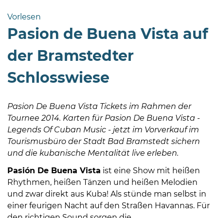
Bramstedt
Vorlesen
Bleeck 15-
Pasion de Buena Vista auf
19
24576 Bad
der Bramstedter
Bramstedt
Schlosswiese
04192-
506-
0
Pasion De Buena Vista Tickets im Rahmen der
zentrale@badbramstedt.de
Tournee 2014. Karten für Pasion De Buena Vista -
Mo,
Legends Of Cuban Music - jetzt im Vorverkauf im
Di,
Tourismusbüro der Stadt Bad Bramstedt sichern
Fr
und die kubanische Mentalität live erleben.
08
Pasión De Buena Vista
ist eine Show mit heißen
-
Rhythmen, heißen Tänzen und heißen Melodien
12
und zwar direkt aus Kuba! Als stünde man selbst in
Uhr
einer feurigen Nacht auf den Straßen Havannas. Für
Do
den richtigen Sound sorgen die