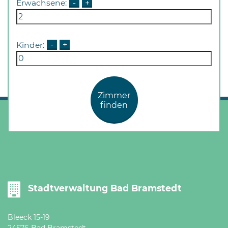
Erwachsene:
-
+
Kinder:
-
+
Zimmer
finden
Stadtverwaltung Bad Bramstedt
Bleeck 15-19