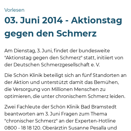
Bramstedt
Vorlesen
Bleeck 15-
03. Juni 2014 - Aktionstag
19
24576 Bad
gegen den Schmerz
Bramstedt
04192-
Am Dienstag, 3. Juni, findet der bundesweite
506-
"Aktionstag gegen den Schmerz" statt, initiiert von
0
der Deutschen Schmerzgesellschaft e. V.
zentrale@badbramstedt.de
Mo,
Die Schön Klinik beteiligt sich an fünf Standorten an
Di,
der Aktion und unterstützt damit das Bemühen,
Fr
die Versorgung von Millionen Menschen zu
08
optimieren, die unter chronischem Schmerz leiden.
-
Zwei Fachleute der Schön Klinik Bad Bramstedt
12
beantworten am 3. Juni Fragen zum Thema
Uhr
"chronischer Schmerz" an der Experten-Hotline
Do
0800 - 18 18 120. Oberärztin Susanne Pesalla und