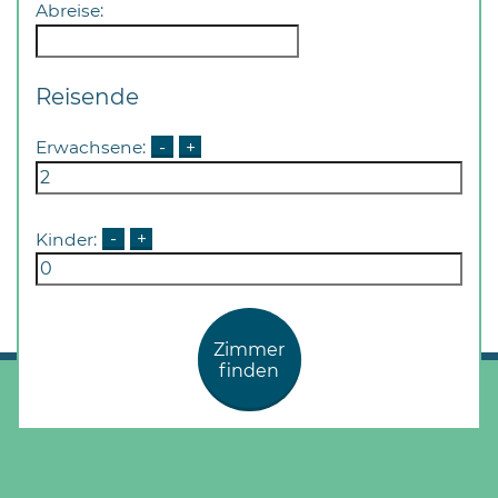
Öffnungszeiten
Abreise:
nach
Vereinbarung.
Reisende
Erwachsene:
-
+
Kinder:
-
+
Zimmer
finden