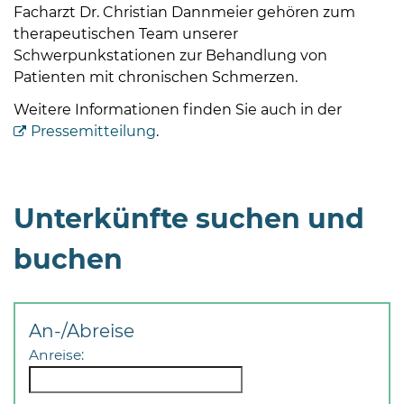
Facharzt Dr. Christian Dannmeier gehören zum
therapeutischen Team unserer
Schwerpunkstationen zur Behandlung von
Patienten mit chronischen Schmerzen.
Weitere Informationen finden Sie auch in der
Pressemitteilung
.
08
-
12
Uhr
Unterkünfte suchen und
und
14
buchen
-
18
Uhr
An-/Abreise
sowie
Anreise:
außerhalb
der