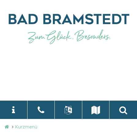
Stadtverwaltung
Kurzmenü
language
Select Language
▼
Bad