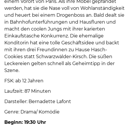
einem Vorort von Paris. Als ihre Möbel gepfändet
Öffnungszeiten
werden, hat sie die Nase voll von Wohlanständigkeit
nach
und heuert bei einem Drogenboss an. Bald dealt sie
Vereinbarung.
in Bahnhofunterführungen und Hausfluren und
macht den coolen Jungs mit ihrer karierten
Einkaufstasche Konkurrenz. Die ehemalige
Konditorin hat eine tolle Geschäftsidee und backt
mit ihren drei Freundinnen zu Hause Hasch-
Cookies statt Schwarzwälder-Kirsch. Die süßen
Leckereien gelten schnell als Geheimtipp in der
Szene.
FSK: ab 12 Jahren
Laufzeit: 87 Minuten
Darsteller: Bernadette Lafont
Genre: Drama/ Komödie
Beginn: 19:30 Uhr