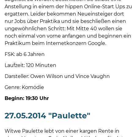
Anstellung in einem der hippen Online-Start Ups zu
ergattern. Leider bekommen Neueinsteiger dort
nur Jobs über Praktika und sie beschließen einen
ungewöhnlichen Schritt: Mit Mitte 40 wollen sie
noch einmal von vorne anfangen und beginnen ein
Praktikum beim Internetkonzern Google.
08
FSK: ab 6 Jahren
-
12
Laufzeit: 120 Minuten
Uhr
Darsteller: Owen Wilson und Vince Vaughn
und
14
Genre: Komödie
-
Beginn: 19:30 Uhr
18
Uhr
27.05.2014 "Paulette"
sowie
außerhalb
Witwe Paulette lebt von einer kargen Rente in
der