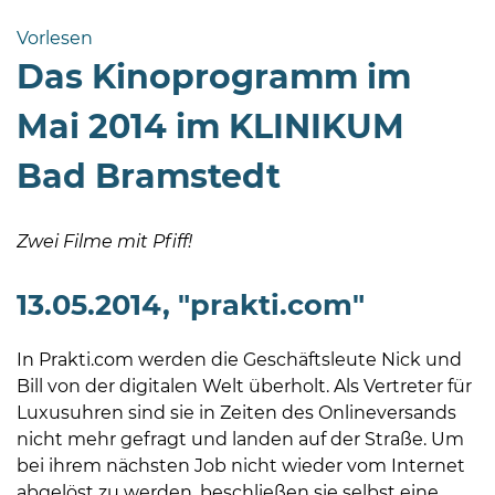
Bramstedt
Vorlesen
Bleeck 15-
Das Kinoprogramm im
19
24576 Bad
Mai 2014 im KLINIKUM
Bramstedt
Bad Bramstedt
04192-
506-
0
Zwei Filme mit Pfiff!
zentrale@badbramstedt.de
Mo,
13.05.2014, "prakti.com"
Di,
Fr
In Prakti.com werden die Geschäftsleute Nick und
08
Bill von der digitalen Welt überholt. Als Vertreter für
-
Luxusuhren sind sie in Zeiten des Onlineversands
12
nicht mehr gefragt und landen auf der Straße. Um
Uhr
bei ihrem nächsten Job nicht wieder vom Internet
Do
abgelöst zu werden, beschließen sie selbst eine