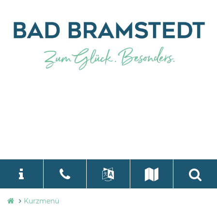
Stadtverwaltung
Kurzmenü
language
Select Language
▼
Bad