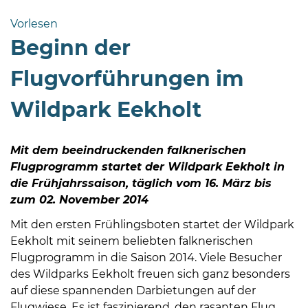
Bramstedt
Vorlesen
Bleeck 15-
Beginn der
19
24576 Bad
Flugvorführungen im
Bramstedt
Wildpark Eekholt
04192-
506-
0
Mit dem beeindruckenden falknerischen
zentrale@badbramstedt.de
Flugprogramm startet der Wildpark Eekholt in
Mo,
die Frühjahrssaison, täglich vom 16. März bis
Di,
zum 02. November 2014
Fr
Mit den ersten Frühlingsboten startet der Wildpark
08
Eekholt mit seinem beliebten falknerischen
-
Flugprogramm in die Saison 2014. Viele Besucher
12
des Wildparks Eekholt freuen sich ganz besonders
Uhr
auf diese spannenden Darbietungen auf der
Do
Flugwiese. Es ist faszinierend, den rasanten Flug