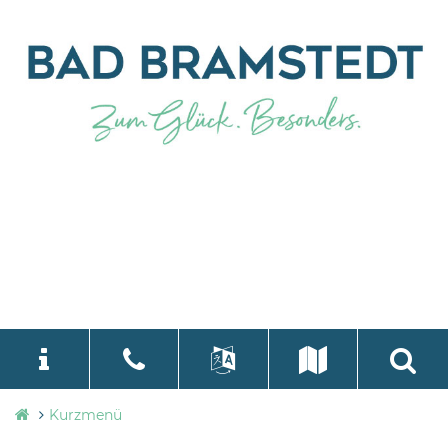
Stadtverwaltung
Kurzmenü
language
Select Language
▼
Bad