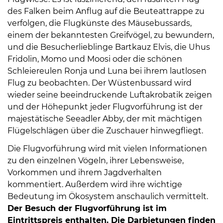
des Falken beim Anflug auf die Beuteattrappe zu
verfolgen, die Flugkünste des Mäusebussards,
einem der bekanntesten Greifvögel, zu bewundern,
und die Besucherlieblinge Bartkauz Elvis, die Uhus
Fridolin, Momo und Moosi oder die schönen
Schleiereulen Ronja und Luna bei ihrem lautlosen
08
Flug zu beobachten. Der Wüstenbussard wird
-
wieder seine beeindruckende Luftakrobatik zeigen
12
und der Höhepunkt jeder Flugvorführung ist der
Uhr
majestätische Seeadler Abby, der mit mächtigen
und
Flügelschlägen über die Zuschauer hinwegfliegt.
14
Die Flugvorführung wird mit vielen Informationen
-
zu den einzelnen Vögeln, ihrer Lebensweise,
18
Vorkommen und ihrem Jagdverhalten
Uhr
kommentiert. Außerdem wird ihre wichtige
sowie
Bedeutung im Ökosystem anschaulich vermittelt.
außerhalb
Der Besuch der Flugvorführung ist im
der
Eintrittspreis enthalten. Die Darbietungen finden