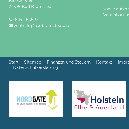
Bleeck 15-19
24576 Bad Bramstedt
sowie außer
Vereinbarun
04192-506-0
zentrale@badbramstedt.de
Start
Sitemap
Finanzen und Steuern
Kontakt
Impr
Datenschutzerklärung