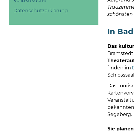
Volltextsuche
Trauzimmer
Datenschutzerklärung
schönsten 
In Bad
Das kultu
Bramstedt is
Theaterau
finden im
Schlosssaal
Das Touris
Kartenvorv
Veranstaltu
bekannten 
Segeberg.
Sie planen