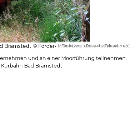
d Bramstedt © Förderverein Deutsche Feldbahn e.V.
© Förderverein Deutsche Feldbahn e.V.
ternehmen und an einer Moorführung teilnehmen.
er Kurbahn Bad Bramstedt