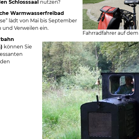
en Schlosssaal
nutzen?
ische Warmwasserfreibad
se“ lädt von Mai bis September
und Verweilen ein.
Fahrradfahrer auf dem
rbahn
)
können Sie
ressanten
 den