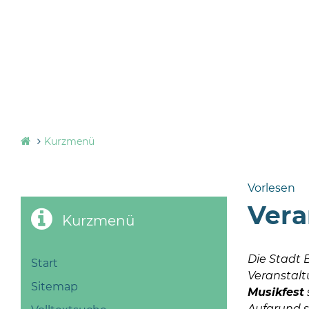
Kurzmenü
Vorlesen
Vera
Kurzmenü
Die Stadt 
Start
Veranstalt
Sitemap
Musikfest
Aufgrund s