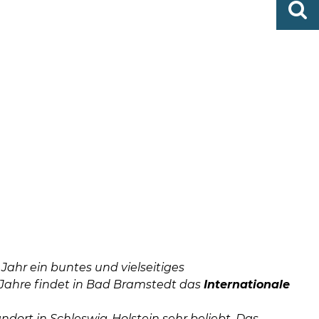
0419
finden
506-
0
zent
Mo,
Di,
Fr
08
-
12
Uhr
Do
ahr ein buntes und vielseitiges
Jahre findet in Bad Bramstedt das
Internationale
dort in Schleswig-Holstein sehr beliebt. Das