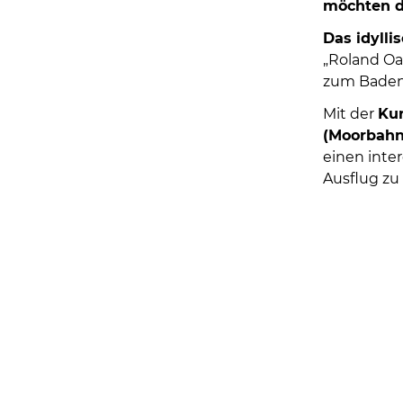
möchten d
Das idyll
„Roland Oa
zum Baden 
Mit der
Ku
(Moorbahn
einen inte
Ausflug zu