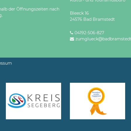
halb der Öffnungszeiten nach
Bleeck 16
g.
24576 Bad Bramstedt
04192-506-827
zumglueck@badbramstedt
essum