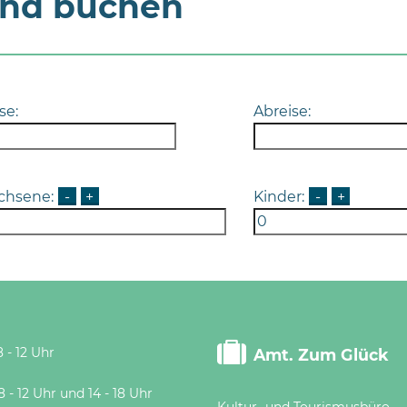
und buchen
se:
Abreise:
chsene:
-
+
Kinder:
-
+
 - 12 Uhr
Amt. Zum Glück
 Uhr und 14 - 18 Uhr
Kultur- und Tourismusbüro