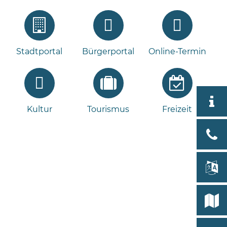
Stadtportal
Bürgerportal
Online-Termin
Aktuell
Kultur
Tourismus
Freizeit
Stad
Bad
Bram
lan
Select
Bleeck 
19
Stadtp
24576 
Bramst