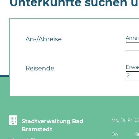
Unterkünfte suchen 
Anrei
An-/Abreise
Erwa
Reisende
Mo, Di, Fr 08
Stadtverwaltung Bad
Bramstedt
Do 08 - 12